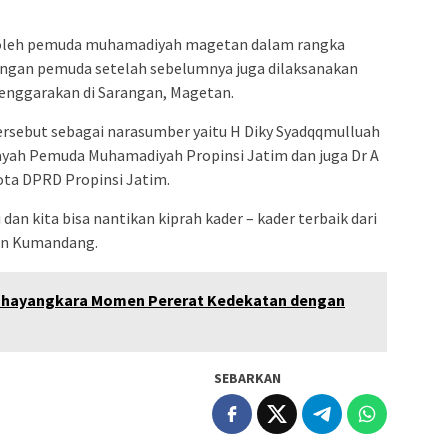
 oleh pemuda muhamadiyah magetan dalam rangka
langan pemuda setelah sebelumnya juga dilaksanakan
elenggarakan di Sarangan, Magetan.
ersebut sebagai narasumber yaitu H Diky Syadqqmulluah
ayah Pemuda Muhamadiyah Propinsi Jatim dan juga Dr A
ta DPRD Propinsi Jatim.
n kita bisa nantikan kiprah kader – kader terbaik dari
an Kumandang.
 Bhayangkara Momen Pererat Kedekatan dengan
SEBARKAN