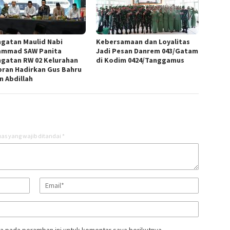
ngatan Maulid Nabi
Kebersamaan dan Loyalitas
mmad SAW Panita
Jadi Pesan Danrem 043/Gatam
ngatan RW 02 Kelurahan
di Kodim 0424/Tanggamus
ran Hadirkan Gus Bahru
n Abdillah
as yang wajib ditandai
*
a pada peramban ini untuk komentar saya berikutnya.