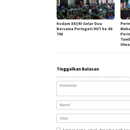
Kodam XXI/RI Gelar Doa
Peri
Bersama Peringati HUT ke-80
Muha
TNI
Peri
Tamb
Ulwa
Tinggalkan Balasan
Alamat email Anda tidak akan dipublikasikan.
Ru
Simpan nama, email, dan situs web say