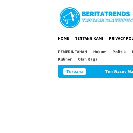
Loncat
ke
konten
HOME
TENTANG KAMI
PRIVACY POL
PEMERINTAHAN
Hukum
Politik
Kuliner
Olah Raga
Tim Wasev Mabesad Kunjungi TMMD 
Terbaru