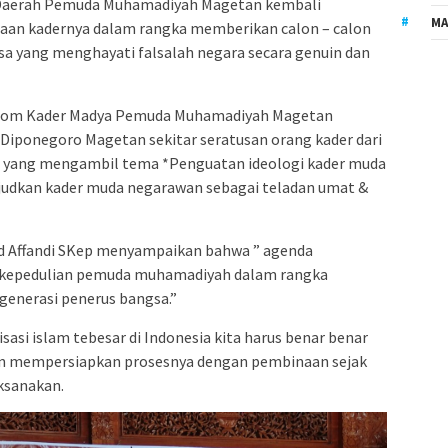
Daerah Pemuda Muhamadiyah Magetan kembali
MA
an kadernya dalam rangka memberikan calon – calon
sa yang menghayati falsalah negara secara genuin dan
ul Arqom Kader Madya Pemuda Muhamadiyah Magetan
Diponegoro Magetan sekitar seratusan orang kader dari
n yang mengambil tema *Penguatan ideologi kader muda
dkan kader muda negarawan sebagai teladan umat &
 Affandi SKep menyampaikan bahwa ” agenda
d kepedulian pemuda muhamadiyah dalam rangka
generasi penerus bangsa.”
isasi islam tebesar di Indonesia kita harus benar benar
an mempersiapkan prosesnya dengan pembinaan sejak
aksanakan.