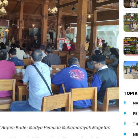
TOPIK
MA
PE
TU
itul Arqom Kader Madya Pemuda Muhamadiyah Magetan
ME