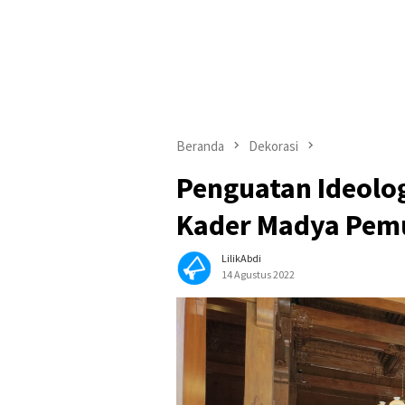
Beranda
Dekorasi
Penguatan Ideolog
Kader Madya Pem
LilikAbdi
14 Agustus 2022