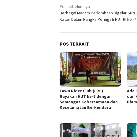
Navigasi
Pos sebelumnya
Berbagai Macam Perlombaan Digelar SDN 
pos
Katon Dalam Rangka Peringati HUT RI ke -7
POS TERKAIT
Lawu Rider Club (LRC)
Ada 
Rayakan HUT ke-7 dengan
dan 
Semangat Kebersamaan dan
Diam
Keselamatan Berkendara