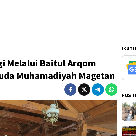
IKUTI
i Melalui Baitul Arqom
uda Muhamadiyah Magetan
POS T