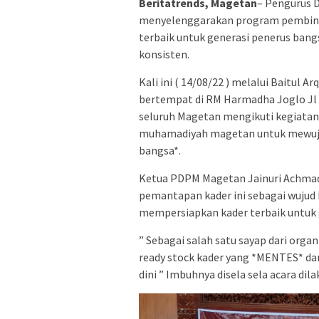
Beritatrends, Magetan
– Pengurus 
menyelenggarakan program pembina
terbaik untuk generasi penerus bang
konsisten.
Kali ini ( 14/08/22 ) melalui Bait
bertempat di RM Harmadha Joglo Jl 
seluruh Magetan mengikuti kegiata
muhamadiyah magetan untuk mewuju
bangsa*.
Ketua PDPM Magetan Jainuri Achmad
pemantapan kader ini sebagai wuju
mempersiapkan kader terbaik untuk 
” Sebagai salah satu sayap dari organ
ready stock kader yang *MENTES* d
dini ” Imbuhnya disela sela acara dil