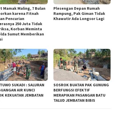
t Mamak Maling, 7 Bulan
Plesengan Depan Rumah
porkan karena Fitnah
Rampung, Pak Giman Tidak
an Pencurian
Khawatir Ada Longsor Lagi
rasnya 250 Juta Tidak
riksa, Korban Meminta
lda Sumut Memberikan
si
TUWO SUKADI : SALURAN
SOSROK BUATAN PAK GUNUNG
UANGAN AIR KUNCI
BERFUNGSI EFEKTIF
K KEKUATAN JEMBATAN
MERAPIKAN PASANGAN BATU
S
TALUD JEMBATAN BIBIS