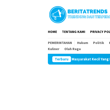
Loncat
ke
konten
HOME
TENTANG KAMI
PRIVACY POL
PEMERINTAHAN
Hukum
Politik
Kuliner
Olah Raga
imum Diduga Permainkan Masyarakat Kecil Yang Mencari Keadilan
Terbaru