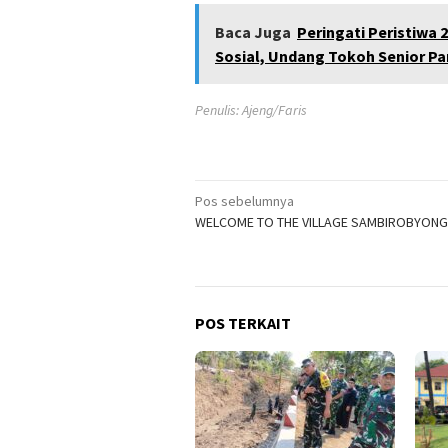
Baca Juga
Peringati Peristiwa 
Sosial, Undang Tokoh Senior Pa
Penulis: Ajeng/Faris
Navigasi
Pos sebelumnya
WELCOME TO THE VILLAGE SAMBIROBYONG
pos
POS TERKAIT