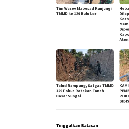
Tim Wasev Mabesad Kunjungi
Heba
TMMD ke 129 Bulu Lor
Dila
Korb
Meme
Dipe
Kapo
Aten
Talud Rampung, Satgas TMMD
KAMI
129 Fokus Ratakan Tanah
PEMB
Dasar Sungai
POKO
BIBI
Tinggalkan Balasan