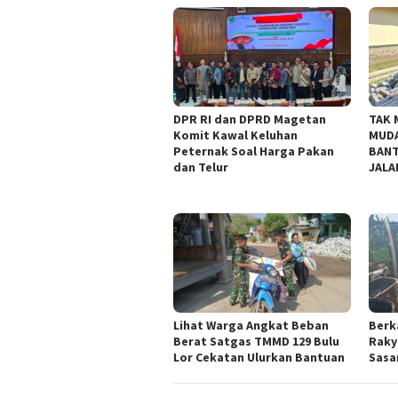
DPR RI dan DPRD Magetan
TAK 
Komit Kawal Keluhan
MUDA
Peternak Soal Harga Pakan
BANT
dan Telur
JALA
Lihat Warga Angkat Beban
Berk
Berat Satgas TMMD 129 Bulu
Raky
Lor Cekatan Ulurkan Bantuan
Sasar