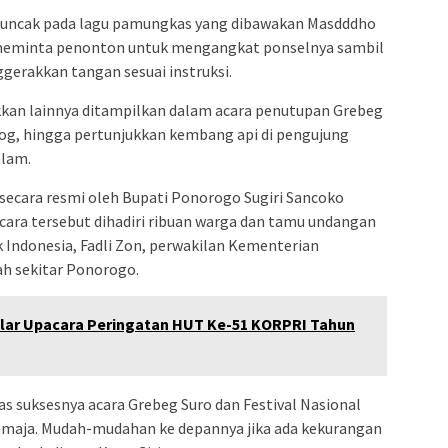
ncak pada lagu pamungkas yang dibawakan Masdddho
ga meminta penonton untuk mengangkat ponselnya sambil
erakkan tangan sesuai instruksi.
ukkan lainnya ditampilkan dalam acara penutupan Grebeg
, reog, hingga pertunjukkan kembang api di pengujung
alam.
secara resmi oleh Bupati Ponorogo Sugiri Sancoko
Acara tersebut dihadiri ribuan warga dan tamu undangan
 Indonesia, Fadli Zon, perwakilan Kementerian
ah sekitar Ponorogo.
ar Upacara Peringatan HUT Ke-51 KORPRI Tahun
s suksesnya acara Grebeg Suro dan Festival Nasional
emaja. Mudah-mudahan ke depannya jika ada kekurangan