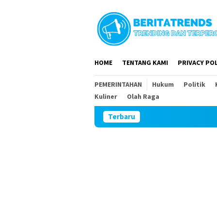
Loncat
ke
konten
HOME
TENTANG KAMI
PRIVACY POL
PEMERINTAHAN
Hukum
Politik
Kuliner
Olah Raga
Terbaru
DPR RI dan DPRD 