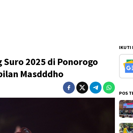
IKUTI
 Suro 2025 di Ponorogo
pilan Masdddho
POS T