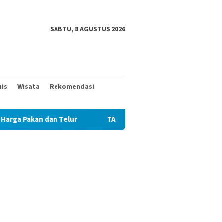
SABTU, 8 AGUSTUS 2026
nis
Wisata
Rekomendasi
ur
TAK MAU KALAH DENGAN YANG MUDA, TIGA KAKEK INI