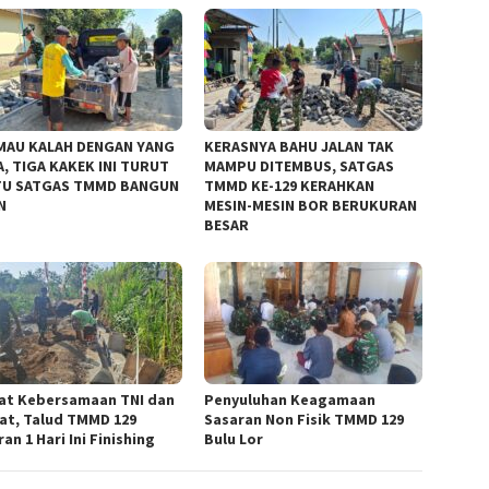
MAU KALAH DENGAN YANG
KERASNYA BAHU JALAN TAK
, TIGA KAKEK INI TURUT
MAMPU DITEMBUS, SATGAS
U SATGAS TMMD BANGUN
TMMD KE-129 KERAHKAN
N
MESIN-MESIN BOR BERUKURAN
BESAR
at Kebersamaan TNI dan
Penyuluhan Keagamaan
at, Talud TMMD 129
Sasaran Non Fisik TMMD 129
an 1 Hari Ini Finishing
Bulu Lor