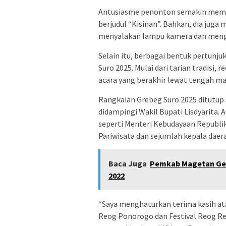
Antusiasme penonton semakin memu
berjudul “Kisinan”. Bahkan, dia ju
menyalakan lampu kamera dan mengg
Selain itu, berbagai bentuk pertunj
Suro 2025. Mulai dari tarian tradisi
acara yang berakhir lewat tengah m
Rangkaian Grebeg Suro 2025 ditutup 
didampingi Wakil Bupati Lisdyarita. 
seperti Menteri Kebudayaan Republik
Pariwisata dan sejumlah kepala daer
Baca Juga
Pemkab Magetan Gel
2022
“Saya menghaturkan terima kasih ata
Reog Ponorogo dan Festival Reog R