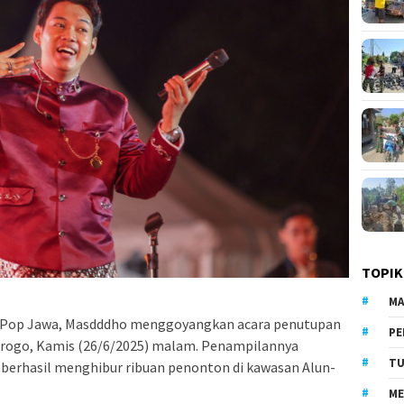
TOPIK
MA
 Pop Jawa, Masdddho menggoyangkan acara penutupan
PE
orogo, Kamis (26/6/2025) malam. Penampilannya
TU
erhasil menghibur ribuan penonton di kawasan Alun-
ME