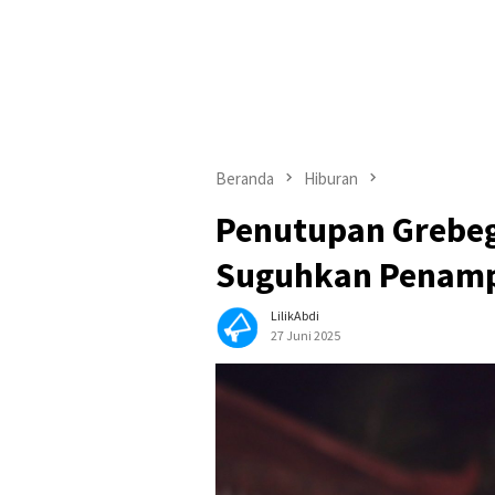
Beranda
Hiburan
Penutupan Grebeg
Suguhkan Penam
LilikAbdi
27 Juni 2025