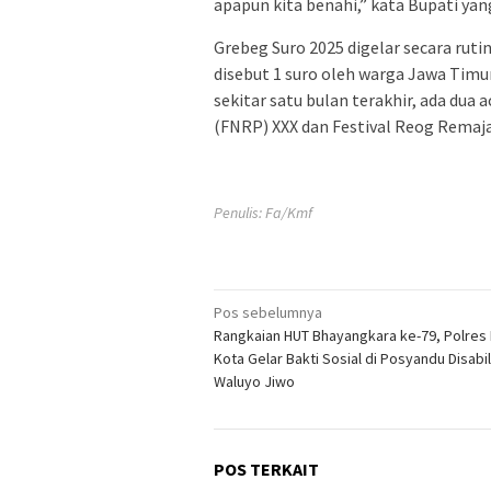
apapun kita benahi,” kata Bupati yang
Grebeg Suro 2025 digelar secara rut
disebut 1 suro oleh warga Jawa Timur
sekitar satu bulan terakhir, ada dua
(FNRP) XXX dan Festival Reog Remaja
Penulis: Fa/Kmf
Navigasi
Pos sebelumnya
Rangkaian HUT Bhayangkara ke-79, Polres B
pos
Kota Gelar Bakti Sosial di Posyandu Disabil
Waluyo Jiwo
POS TERKAIT