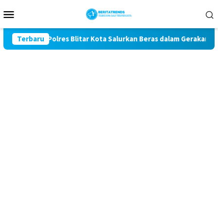
Loncat
Menu
ke
Mobile
konten
ke-81, Polres Blitar Kota Salurkan Beras dalam Gerakan Pangan
Terbaru