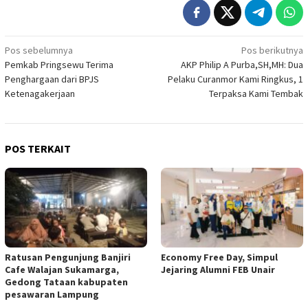
Navigasi
Pos sebelumnya
Pos berikutnya
Pemkab Pringsewu Terima
AKP Philip A Purba,SH,MH: Dua
pos
Penghargaan dari BPJS
Pelaku Curanmor Kami Ringkus, 1
Ketenagakerjaan
Terpaksa Kami Tembak
POS TERKAIT
Ratusan Pengunjung Banjiri
Economy Free Day, Simpul
Cafe Walajan Sukamarga,
Jejaring Alumni FEB Unair
Gedong Tataan kabupaten
pesawaran Lampung