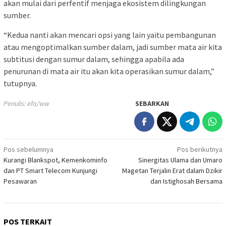
akan mulai dari perfentif menjaga ekosistem dilingkungan
sumber.
“Kedua nanti akan mencari opsi yang lain yaitu pembangunan
atau mengoptimalkan sumber dalam, jadi sumber mata air kita
subtitusi dengan sumur dalam, sehingga apabila ada
penurunan di mata air itu akan kita operasikan sumur dalam,”
tutupnya.
Penulis: efa/ww
SEBARKAN
Navigasi
Pos sebelumnya
Pos berikutnya
Kurangi Blankspot, Kemenkominfo
Sinergitas Ulama dan Umaro
pos
dan PT Smart Telecom Kunjungi
Magetan Terjalin Erat dalam Dzikir
Pesawaran
dan Istighosah Bersama
POS TERKAIT