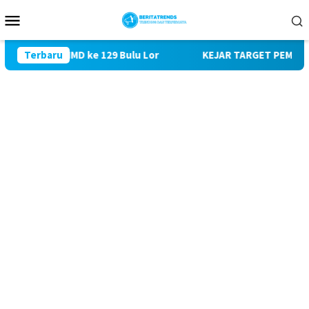
Loncat
Menu
ke
Mobile
konten
ngi TMMD ke 129 Bulu Lor
Terbaru
KEJAR TARGET PEMBANGUNAN S