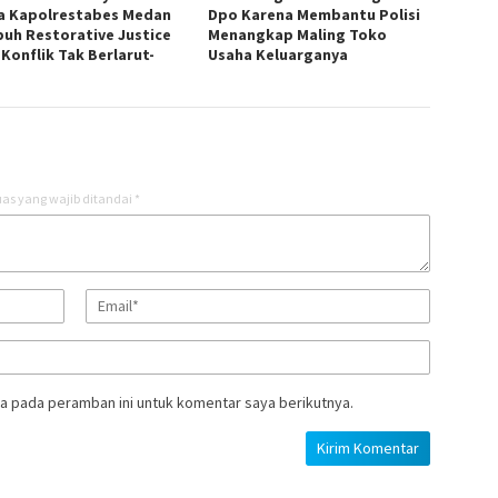
a Kapolrestabes Medan
Dpo Karena Membantu Polisi
uh Restorative Justice
Menangkap Maling Toko
 Konflik Tak Berlarut-
Usaha Keluarganya
t
as yang wajib ditandai
*
a pada peramban ini untuk komentar saya berikutnya.