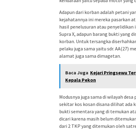
kendaraan yaitu sepada motor yang d
Adapun dari korban adalah petani ya
kejahatannya ini mereka pasarkan ata
hasil penelusuran atau penyelidikan
Supra X, adapun barang bukti yang 
korban. Untuk tersangka diserhahkan 
pelaku juga sama yaitu sdr. AA(27) m
alamat juga sama dimagetan.
Baca Juga
Kejari Pringsewu Ter
Kepala Pekon
Modusnya juga sama di wilayah desa
sekitar kos kosan disana dilihat ada
bukti sementara yang di temukan at
dicari karena masih belum ditemukan
dari 2 TKP yang ditemukan oleh satr