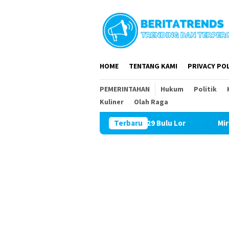
Loncat
ke
konten
HOME
TENTANG KAMI
PRIVACY POL
PEMERINTAHAN
Hukum
Politik
Kuliner
Olah Raga
abesad Kunjungi TMMD ke 129 Bulu Lor
Terbaru
Miris! Propam Po