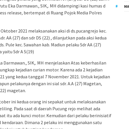
utu Eka Darmawan., SIK,. MH didampingi kasi humas d
MA
ss release, bertempat di Ruang Pojok Media Polres
Oktober 2021 melaksanakan aksi di ds.pucangrejo kec.
. AA (27) dan sdr DS (22) , dilanjutkan pada aksi kedua
. Pule kec. Sawahan kab. Madiun pelaku Sdr AA (27)
yaitu Sdr A S(19)
 Darmawan., SIK,. MH menjelaskan Atas keberhasilan
ngkap kejadian curian motor. Karena ada 2 kejadian
21 yang kedua tanggal 7 November 2021. Untuk kejadian
pun pelakunya dengan ini sial sdr. A.A (27) Magetan,
(22) magetan.
ober ini kedua orang ini sepakat untuk melaksanakan
iling. Pada saat di daerah Pucung rejo melihat ada
at itu ada kunci motor. Kemudian dari pelaku berinisiatif
l kendaraan. Dimana 2 pelaku ini menggunakan satu