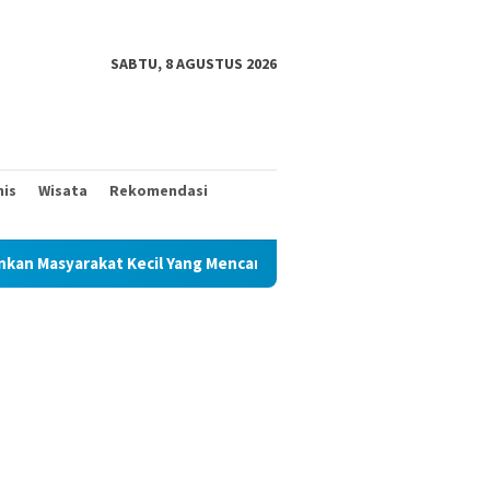
SABTU, 8 AGUSTUS 2026
nis
Wisata
Rekomendasi
t Kecil Yang Mencari Keadilan
Hebat Mamak Maling, 7 Bu