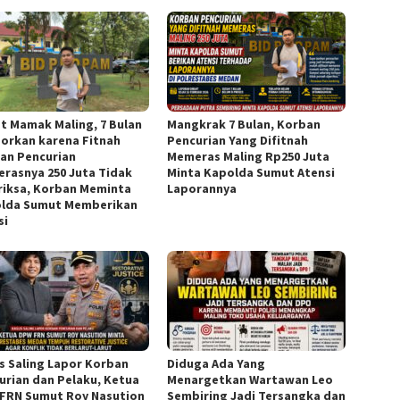
t Mamak Maling, 7 Bulan
Mangkrak 7 Bulan, Korban
porkan karena Fitnah
Pencurian Yang Difitnah
an Pencurian
Memeras Maling Rp250 Juta
rasnya 250 Juta Tidak
Minta Kapolda Sumut Atensi
riksa, Korban Meminta
Laporannya
lda Sumut Memberikan
si
s Saling Lapor Korban
Diduga Ada Yang
urian dan Pelaku, Ketua
Menargetkan Wartawan Leo
FRN Sumut Roy Nasution
Sembiring Jadi Tersangka dan