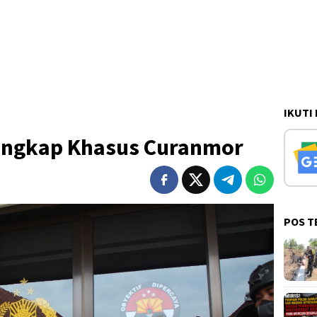
IKUTI
Ungkap Khasus Curanmor
POS T