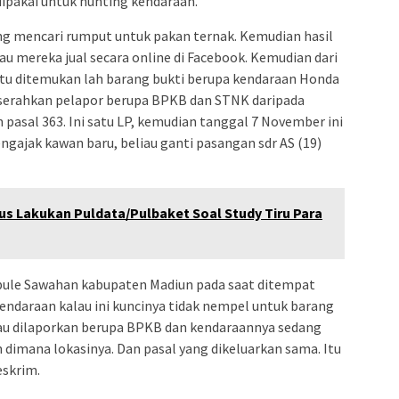
ipakai untuk hunting kendaraan.
ng mencari rumput untuk pakan ternak. Kemudian hasil
u mereka jual secara online di Facebook. Kemudian dari
 itu ditemukan lah barang bukti berupa kendaraan Honda
diserahkan pelapor berupa BPKB dan STNK daripada
pasal 363. Ini satu LP, kemudian tanggal 7 November ini
engajak kawan baru, beliau ganti pasangan sdr AS (19)
us Lakukan Puldata/Pulbaket Soal Study Tiru Para
 pule Sawahan kabupaten Madiun pada saat ditempat
 kendaraan kalau ini kuncinya tidak nempel untuk barang
au dilaporkan berupa BPKB dan kendaraannya sedang
 dimana lokasinya. Dan pasal yang dikeluarkan sama. Itu
eskrim.