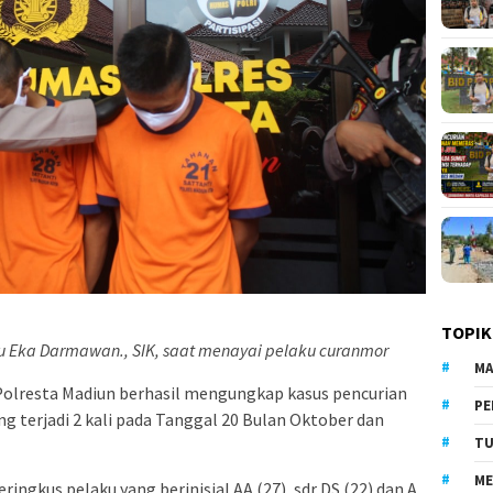
TOPIK
 Eka Darmawan., SIK, saat menayai pelaku curanmor
MA
Polresta Madiun berhasil mengungkap kasus pencurian
PE
 terjadi 2 kali pada Tanggal 20 Bulan Oktober dan
TU
ME
ngkus pelaku yang berinisial AA (27), sdr DS (22) dan A