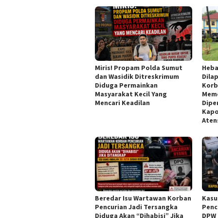
Miris! Propam Polda Sumut
Heba
dan Wasidik Ditreskrimum
Dila
Diduga Permainkan
Korb
Masyarakat Kecil Yang
Meme
Mencari Keadilan
Dipe
Kapo
Aten
Beredar Isu Wartawan Korban
Kasu
Pencurian Jadi Tersangka
Penc
Diduga Akan “Dihabisi” Jika
DPW 