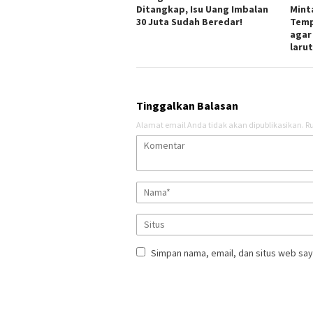
Ditangkap, Isu Uang Imbalan
Mint
30 Juta Sudah Beredar!
Temp
agar
laru
Tinggalkan Balasan
Alamat email Anda tidak akan dipublikasikan.
Ru
Simpan nama, email, dan situs web say