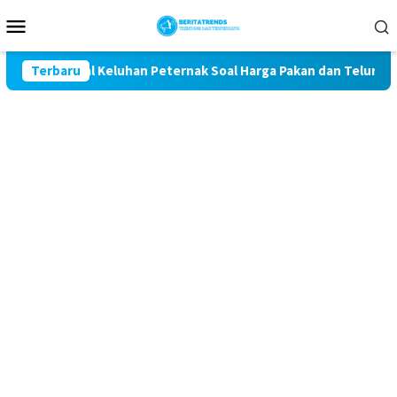
Loncat
Menu
ke
Mobile
konten
t Kawal Keluhan Peternak Soal Harga Pakan dan Telur
Terbaru
T