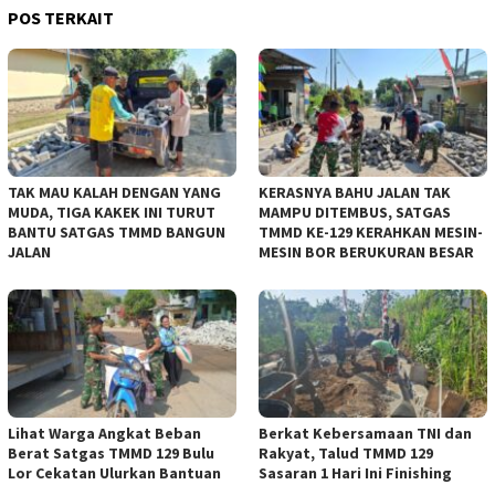
POS TERKAIT
TAK MAU KALAH DENGAN YANG
KERASNYA BAHU JALAN TAK
MUDA, TIGA KAKEK INI TURUT
MAMPU DITEMBUS, SATGAS
BANTU SATGAS TMMD BANGUN
TMMD KE-129 KERAHKAN MESIN-
JALAN
MESIN BOR BERUKURAN BESAR
Lihat Warga Angkat Beban
Berkat Kebersamaan TNI dan
Berat Satgas TMMD 129 Bulu
Rakyat, Talud TMMD 129
Lor Cekatan Ulurkan Bantuan
Sasaran 1 Hari Ini Finishing