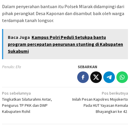
Dalam penyerahan bantuan itu Polsek Mlarak didampingi dari
pihak perangkat Desa Kaponan dan disambut baik oleh warga
terdampak tanah longsor.
Baca Juga
Kampus Polri Peduli Setukpa bantu
program percepatan penurunan stunting di Kabupaten
Sukabumi
Penulis: Efa
SEBARKAN
Navigasi
Pos sebelumnya
Pos berikutnya
Tingkatkan Silaturahmi Antar,
Inilah Pesan Kapolres Mojokerto
pos
Pengurus TP PKK dan DWP
Pada HUT Yayasan Kemala
Kabupaten Rohil
Bhayangkari ke 42