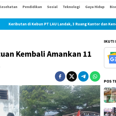
Kesehatan
Pendidikan
Sosial
Teknologi
Gaya Hidup
Bis
 di Kebun PT LAU Landak, 3 Ruang Kantor dan Kendaraan Dirusa
IKUTI
ituan Kembali Amankan 11
t
POS T