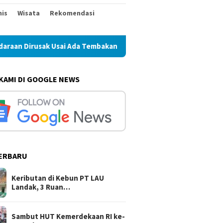
nis
Wisata
Rekomendasi
k Usai Ada Tembakan Peringatan
Sambut HUT Kemerdekaan 
 KAMI DI GOOGLE NEWS
ERBARU
Keributan di Kebun PT LAU
Landak, 3 Ruan…
Sambut HUT Kemerdekaan RI ke-