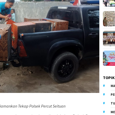
TOPIK
MA
PE
TU
iamankan Tekap Polsek Percut Seituan
ME