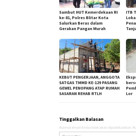
Sambut HUT Kemerdekaan RI
ITB 
ke-81, Polres Blitar Kota
Loka
Salurkan Beras dalam
Pena
Gerakan Pangan Murah
Tanj
KEBUT PENGERJAAN, ANGGOTA
Eksp
SATGAS TMMD KE-129 PASANG
bers
GEWEL PENOPANG ATAP RUMAH
Pemb
SASARAN REHAB RTLH
Lor
Tinggalkan Balasan
Alamat email Anda tidak akan dipublikasikan.
Ru