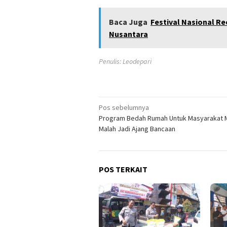
Baca Juga
Festival Nasional R
Nusantara
Penulis: Leodepari
Navigasi
Pos sebelumnya
Program Bedah Rumah Untuk Masyarakat M
pos
Malah Jadi Ajang Bancaan
POS TERKAIT