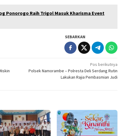
eog Ponorogo Raih Trigol Masuk Kharisma Event
SEBARKAN
Pos berikutnya
iskin
Polsek Namorambe – Polresta Deli Serdang Rutin
Lakukan Rajia Pembasmian Judi