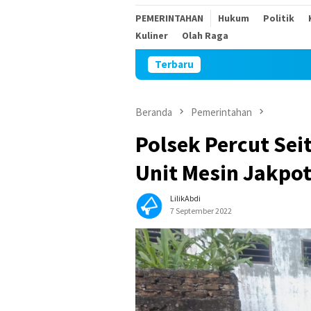
PEMERINTAHAN
Hukum
Politik
Kuliner
Olah Raga
Terbaru
Keributan
Beranda
Pemerintahan
Polsek Percut Se
Unit Mesin Jakpo
LilikAbdi
7 September 2022