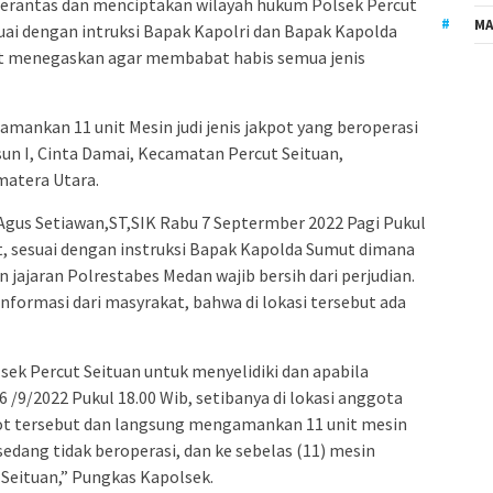
antas dan menciptakan wilayah hukum Polsek Percut
MA
suai dengan intruksi Bapak Kapolri dan Bapak Kapolda
t menegaskan agar membabat habis semua jenis
amankan 11 unit Mesin judi jenis jakpot yang beroperasi
sun I, Cinta Damai, Kecamatan Percut Seituan,
matera Utara.
Agus Setiawan,ST,SIK Rabu 7 Septermber 2022 Pagi Pukul
, sesuai dengan instruksi Bapak Kapolda Sumut dimana
n jajaran Polrestabes Medan wajib bersih dari perjudian.
formasi dari masyrakat, bahwa di lokasi tersebut ada
sek Percut Seituan untuk menyelidiki dan apabila
6 /9/2022 Pukul 18.00 Wib, setibanya di lokasi anggota
t tersebut dan langsung mengamankan 11 unit mesin
edang tidak beroperasi, dan ke sebelas (11) mesin
 Seituan,” Pungkas Kapolsek.