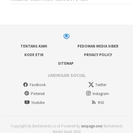
TENTANG KAMI
PEDOMAN MEDIA SIBER
KODE ETIK
PRIVACY POLICY
SITEMAP
JARINGAN SOCIAL
Facebook
Twitter
Pinterest
Instagram
Youtube
RSS
Copyright By Beritatrends.co.id Powered By
seopage.one
| Beritatrends
Berdiri Sejak 2014