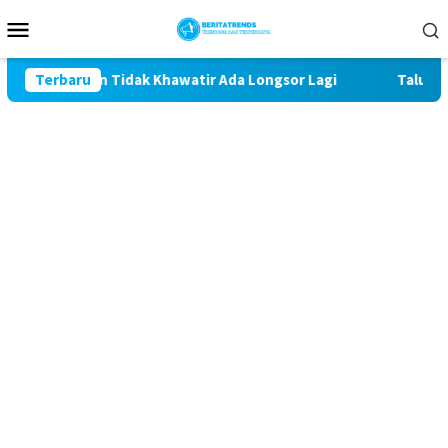
Loncat
Menu
ke
Mobile
konten
iman Tidak Khawatir Ada Longsor Lagi
Terbaru
Talud Rampung, 