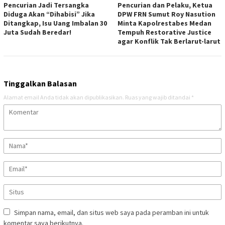
Pencurian Jadi Tersangka
Pencurian dan Pelaku, Ketua
Diduga Akan “Dihabisi” Jika
DPW FRN Sumut Roy Nasution
Ditangkap, Isu Uang Imbalan 30
Minta Kapolrestabes Medan
Juta Sudah Beredar!
Tempuh Restorative Justice
agar Konflik Tak Berlarut-larut
Tinggalkan Balasan
Alamat email Anda tidak akan dipublikasikan.
Ruas yang wajib ditandai
*
Simpan nama, email, dan situs web saya pada peramban ini untuk
komentar saya berikutnya.