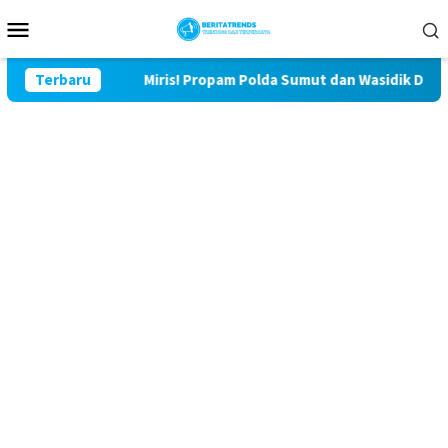
Loncat
Menu
ke
Mobile
konten
u Lor
Terbaru
Miris! Propam Polda Sumut dan Wasidik Ditreskrimu