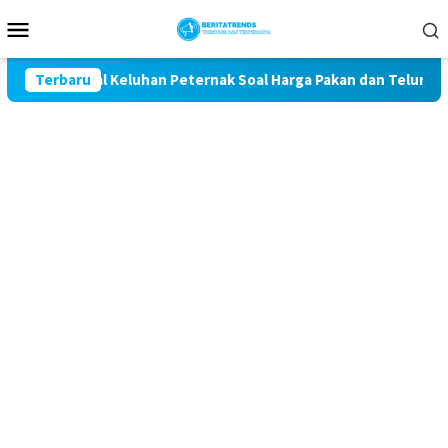
Loncat
Menu
ke
Mobile
konten
t Kawal Keluhan Peternak Soal Harga Pakan dan Telur
Terbaru
T