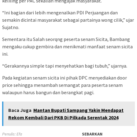
keliling per PAC sekalian mengajak masyarakat.
“Ini bagian dari lebih mengenalkan PDI Perjuangan dan
semakin dicintai masyarakat sebagai partainya wong cilik,” ujar
Sujatno.
Sementara itu Salah seorqng peserta senam Sicita, Bambang
mengaku cukup gembira dan menikmati manfaat senam sicita
ini.
“Gerakannya simple tapi menyehatkan bagi tubuh,” ujarnya.
Pada kegiatan senam sicita ini pihak DPC menyediakan door
price sehingga menambah semangat para peserta senam
walaupun harus bangun dan berangkat pagi.
Baca Juga
Mantan Bupati Sampang Yakin Mendapat
Rekom Kembali Dari PKB Di Pilkada Serentak 2024
Penulis: Efa
SEBARKAN