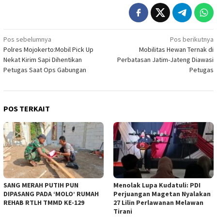
Navigasi
Pos sebelumnya
Pos berikutnya
Polres Mojokerto:Mobil Pick Up
Mobilitas Hewan Ternak di
pos
Nekat Kirim Sapi Dihentikan
Perbatasan Jatim-Jateng Diawasi
Petugas Saat Ops Gabungan
Petugas
POS TERKAIT
SANG MERAH PUTIH PUN
Menolak Lupa Kudatuli: PDI
DIPASANG PADA ‘MOLO’ RUMAH
Perjuangan Magetan Nyalakan
REHAB RTLH TMMD KE-129
27 Lilin Perlawanan Melawan
Tirani