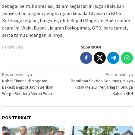
Sebagai bentuk apresiasi, dalam kegiatan ini juga dilakukan
penyerahan piagam penghargaan kepada 10 peserta BPJS
Ketenagakerjaan, langsung oleh Bupati Magetan. Hadir dalam
acara ini, Wakil Bupati, jajaran Forkopimda, OPD, para camat,
serta tamu undangan lainnya.
Penulis: Red
SEBARKAN
Navigasi
Pos sebelumnya
Pos berikutnya
Nobar Timnas di Magetan,
Pemilihan Sekdes Kecubung Mulya
pos
Bakesbangpol Jatim Berikan
Tidak Melalui Penjaringan Diduga
Warga Bendera Merah Putih
Kakam KKN
POS TERKAIT