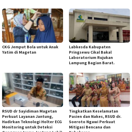
CKG Jemput Bola untuk Anak
Labkesda Kabupaten
Yatim di Magetan
Pringsewu Cikal Bakal
Laboratorium Rujukan
Lampung Bagian Barat.
RSUD dr Sayidiman Magetan
Tingkatkan Keselamatan
Perkuat Layanan Jantung,
Pasien dan Nakes, RSUD dr.
Hadirkan Teknologi Holter ECG
Soeroto Ngawi Perkuat
Monitoring untuk Deteksi
Mitigasi Bencana dan