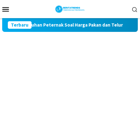
Loncat
Menu
ke
Mobile
konten
l Keluhan Peternak Soal Harga Pakan dan Telur
Terbaru
TAK MAU