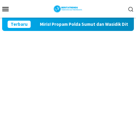
Loncat
Menu
ke
Mobile
konten
r
Terbaru
Miris! Propam Polda Sumut dan Wasidik Ditreskrimum D