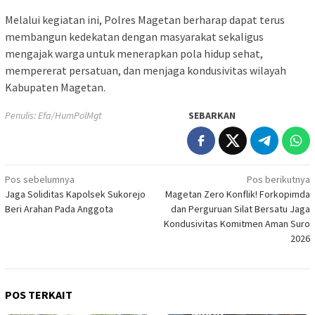
Melalui kegiatan ini, Polres Magetan berharap dapat terus
membangun kedekatan dengan masyarakat sekaligus
mengajak warga untuk menerapkan pola hidup sehat,
mempererat persatuan, dan menjaga kondusivitas wilayah
Kabupaten Magetan.
Penulis: Efa/HumPolMgt
SEBARKAN
Navigasi
Pos sebelumnya
Pos berikutnya
Jaga Soliditas Kapolsek Sukorejo
Magetan Zero Konflik! Forkopimda
pos
Beri Arahan Pada Anggota
dan Perguruan Silat Bersatu Jaga
Kondusivitas Komitmen Aman Suro
2026
POS TERKAIT