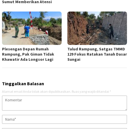
Sumut Memberikan Atensi
Plesengan Depan Rumah
Talud Rampung, Satgas TMMD
Rampung, Pak Giman Tidak
129 Fokus Ratakan Tanah Dasar
Khawatir Ada Longsor Lagi
Sungai
Tinggalkan Balasan
Alamat email Anda tidak akan dipublikasikan.
Ruas yang wajib ditandai
*