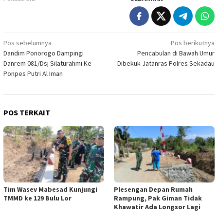
Navigasi
Pos sebelumnya
Pos berikutnya
Dandim Ponorogo Dampingi
Pencabulan di Bawah Umur
pos
Danrem 081/Dsj Silaturahmi Ke
Dibekuk Jatanras Polres Sekadau
Ponpes Putri Al Iman
POS TERKAIT
Tim Wasev Mabesad Kunjungi
Plesengan Depan Rumah
TMMD ke 129 Bulu Lor
Rampung, Pak Giman Tidak
Khawatir Ada Longsor Lagi