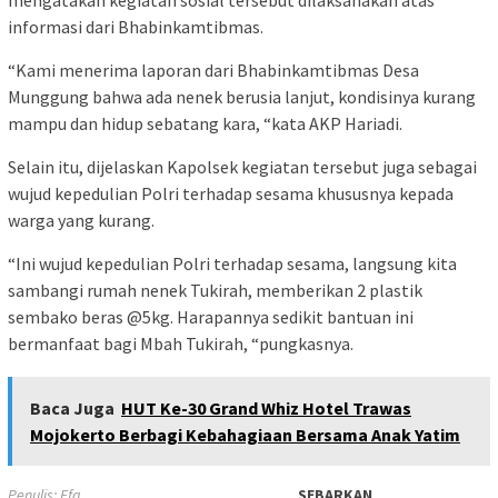
mengatakan kegiatan sosial tersebut dilaksanakan atas
informasi dari Bhabinkamtibmas.
“Kami menerima laporan dari Bhabinkamtibmas Desa
Munggung bahwa ada nenek berusia lanjut, kondisinya kurang
mampu dan hidup sebatang kara, “kata AKP Hariadi.
Selain itu, dijelaskan Kapolsek kegiatan tersebut juga sebagai
wujud kepedulian Polri terhadap sesama khususnya kepada
warga yang kurang.
“Ini wujud kepedulian Polri terhadap sesama, langsung kita
sambangi rumah nenek Tukirah, memberikan 2 plastik
sembako beras @5kg. Harapannya sedikit bantuan ini
bermanfaat bagi Mbah Tukirah, “pungkasnya.
Baca Juga
HUT Ke-30 Grand Whiz Hotel Trawas
Mojokerto Berbagi Kebahagiaan Bersama Anak Yatim
Penulis: Efa
SEBARKAN