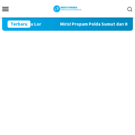
Loncat
Menu
ke
Mobile
konten
129 Bulu Lor
Terbaru
Miris! Propam Polda Sumut dan Wasidik Dit