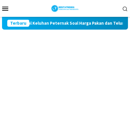
Loncat
Menu
ke
Mobile
konten
t Kawal Keluhan Peternak Soal Harga Pakan dan Telur
Terbaru
T