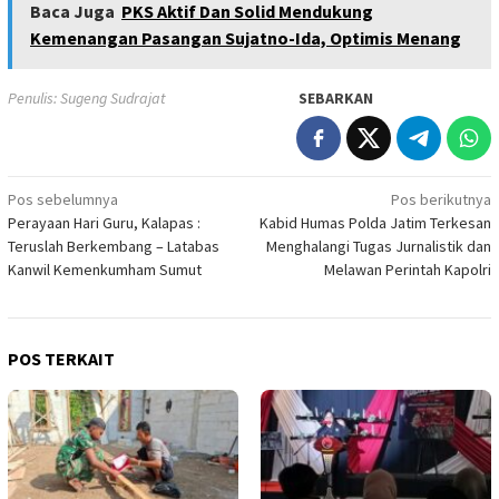
Baca Juga
PKS Aktif Dan Solid Mendukung
Kemenangan Pasangan Sujatno-Ida, Optimis Menang
Penulis: Sugeng Sudrajat
SEBARKAN
Navigasi
Pos sebelumnya
Pos berikutnya
Perayaan Hari Guru, Kalapas :
Kabid Humas Polda Jatim Terkesan
pos
Teruslah Berkembang – Latabas
Menghalangi Tugas Jurnalistik dan
Kanwil Kemenkumham Sumut
Melawan Perintah Kapolri
POS TERKAIT