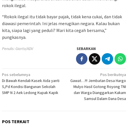
rokok ilegal.
“Rokok ilegal itu tidak bayar pajak, tidak kena cukai, dan tidak
diawasi pemerintah. Ini jelas merugikan negara. Kalau bukan
kita, siapa lagi yang peduli? Mari kita cegah bersama,”
pungkasnya.
Penulis: Giarto/ADV
SEBARKAN
Navigasi
Pos sebelumnya
Pos berikutnya
Di Bawah Kendali Kasek Aida yanti
Gawat…!!! Jembatan Desa Hargo
pos
S,Pd Kondisi Bangunan Sekolah
Mulyo Hasil Gotong Royong TNI
SMP N 2 Aek Ledong Kupak Kapik
dan Warga Dianggarkan Kakam
Samsul Dalam Dana Desa
POS TERKAIT