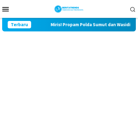
Loncat
Menu
ke
Mobile
konten
lu Lor
Terbaru
Miris! Propam Polda Sumut dan Wasidik Ditreskrim