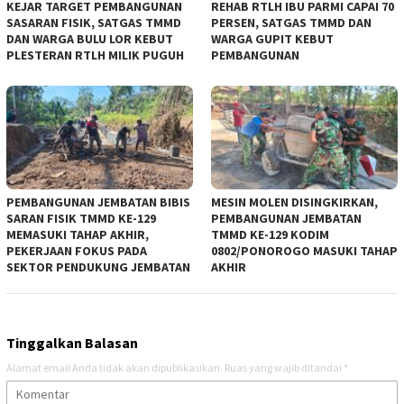
KEJAR TARGET PEMBANGUNAN
REHAB RTLH IBU PARMI CAPAI 70
SASARAN FISIK, SATGAS TMMD
PERSEN, SATGAS TMMD DAN
DAN WARGA BULU LOR KEBUT
WARGA GUPIT KEBUT
PLESTERAN RTLH MILIK PUGUH
PEMBANGUNAN
PEMBANGUNAN JEMBATAN BIBIS
MESIN MOLEN DISINGKIRKAN,
SARAN FISIK TMMD KE-129
PEMBANGUNAN JEMBATAN
MEMASUKI TAHAP AKHIR,
TMMD KE-129 KODIM
PEKERJAAN FOKUS PADA
0802/PONOROGO MASUKI TAHAP
SEKTOR PENDUKUNG JEMBATAN
AKHIR
Tinggalkan Balasan
Alamat email Anda tidak akan dipublikasikan.
Ruas yang wajib ditandai
*