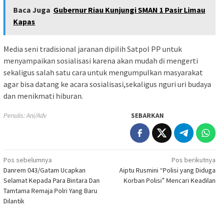
Baca Juga
Gubernur Riau Kunjungi SMAN 1 Pasir Limau
Kapas
Media seni tradisional jaranan dipilih Satpol PP untuk
menyampaikan sosialisasi karena akan mudah di mengerti
sekaligus salah satu cara untuk mengumpulkan masyarakat
agar bisa datang ke acara sosialisasi,sekaligus nguri uri budaya
dan menikmati hiburan.
Penulis: Ani/Adv
SEBARKAN
Navigasi
Pos sebelumnya
Pos berikutnya
Danrem 043/Gatam Ucapkan
Aiptu Rusmini “Polisi yang Diduga
pos
Selamat Kepada Para Bintara Dan
Korban Polisi” Mencari Keadilan
Tamtama Remaja Polri Yang Baru
Dilantik