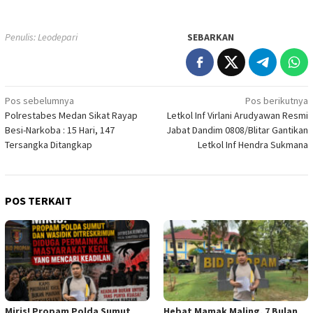
Penulis: Leodepari
SEBARKAN
Navigasi
Pos sebelumnya
Pos berikutnya
Polrestabes Medan Sikat Rayap
Letkol Inf Virlani Arudyawan Resmi
pos
Besi-Narkoba : 15 Hari, 147
Jabat Dandim 0808/Blitar Gantikan
Tersangka Ditangkap
Letkol Inf Hendra Sukmana
POS TERKAIT
Miris! Propam Polda Sumut
Hebat Mamak Maling, 7 Bulan