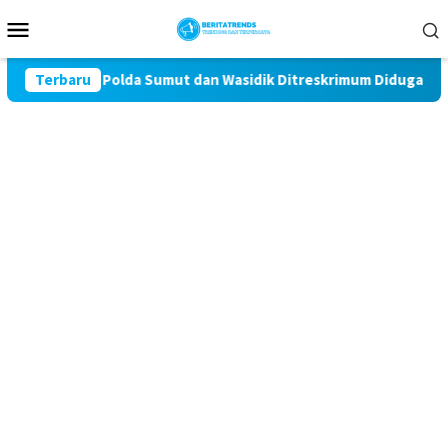
Loncat
Menu
ke
Mobile
konten
ropam Polda Sumut dan Wasidik Ditreskrimum Diduga Permainkan M
Terbaru