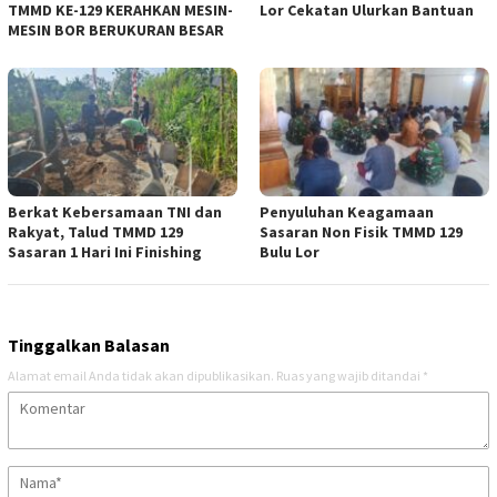
TMMD KE-129 KERAHKAN MESIN-
Lor Cekatan Ulurkan Bantuan
MESIN BOR BERUKURAN BESAR
Berkat Kebersamaan TNI dan
Penyuluhan Keagamaan
Rakyat, Talud TMMD 129
Sasaran Non Fisik TMMD 129
Sasaran 1 Hari Ini Finishing
Bulu Lor
Tinggalkan Balasan
Alamat email Anda tidak akan dipublikasikan.
Ruas yang wajib ditandai
*