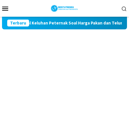
Loncat
Menu
ke
Mobile
konten
t Kawal Keluhan Peternak Soal Harga Pakan dan Telur
Terbaru
T