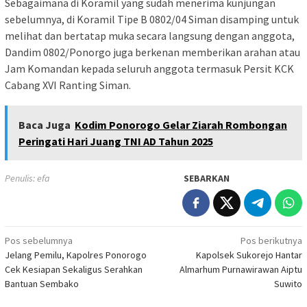
Sebagaimana di Koramil yang sudah menerima kunjungan
sebelumnya, di Koramil Tipe B 0802/04 Siman disamping untuk
melihat dan bertatap muka secara langsung dengan anggota,
Dandim 0802/Ponorgo juga berkenan memberikan arahan atau
Jam Komandan kepada seluruh anggota termasuk Persit KCK
Cabang XVI Ranting Siman.
Baca Juga
Kodim Ponorogo Gelar Ziarah Rombongan
Peringati Hari Juang TNI AD Tahun 2025
Penulis: efa
SEBARKAN
Navigasi
Pos sebelumnya
Pos berikutnya
Jelang Pemilu, Kapolres Ponorogo
Kapolsek Sukorejo Hantar
pos
Cek Kesiapan Sekaligus Serahkan
Almarhum Purnawirawan Aiptu
Bantuan Sembako
Suwito