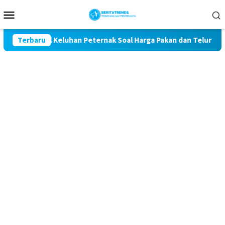
Loncat
Menu
ke
Mobile
konten
 Kawal Keluhan Peternak Soal Harga Pakan dan Telur
Terbaru
TAK