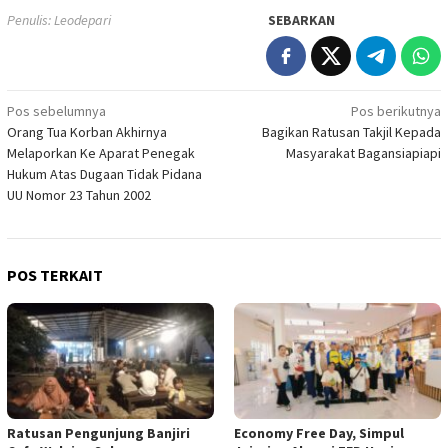
Penulis: Leodepari
SEBARKAN
Navigasi
Pos sebelumnya
Pos berikutnya
Orang Tua Korban Akhirnya
Bagikan Ratusan Takjil Kepada
pos
Melaporkan Ke Aparat Penegak
Masyarakat Bagansiapiapi
Hukum Atas Dugaan Tidak Pidana
UU Nomor 23 Tahun 2002
POS TERKAIT
Ratusan Pengunjung Banjiri
Economy Free Day, Simpul