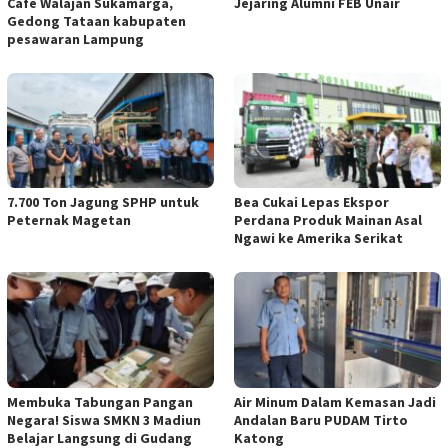
Cafe Walajan Sukamarga,
Jejaring Alumni FEB Unair
Gedong Tataan kabupaten
pesawaran Lampung
7.700 Ton Jagung SPHP untuk
Bea Cukai Lepas Ekspor
Peternak Magetan
Perdana Produk Mainan Asal
Ngawi ke Amerika Serikat
Membuka Tabungan Pangan
Air Minum Dalam Kemasan Jadi
Negara! Siswa SMKN 3 Madiun
Andalan Baru PUDAM Tirto
Belajar Langsung di Gudang
Katong