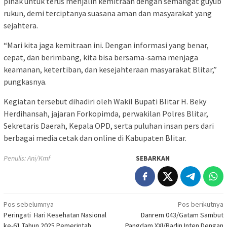
pihak untuk terus menjalin kemitraan dengan semangat guyub
rukun, demi terciptanya suasana aman dan masyarakat yang
sejahtera.
“Mari kita jaga kemitraan ini. Dengan informasi yang benar,
cepat, dan berimbang, kita bisa bersama-sama menjaga
keamanan, ketertiban, dan kesejahteraan masyarakat Blitar,”
pungkasnya.
Kegiatan tersebut dihadiri oleh Wakil Bupati Blitar H. Beky
Herdihansah, jajaran Forkopimda, perwakilan Polres Blitar,
Sekretaris Daerah, Kepala OPD, serta puluhan insan pers dari
berbagai media cetak dan online di Kabupaten Blitar.
Penulis: Ani/Kmf
SEBARKAN
Navigasi
Pos sebelumnya
Pos berikutnya
Peringati Hari Kesehatan Nasional
Danrem 043/Gatam Sambut
pos
ke-61 Tahun 2025 Pemerintah
Pangdam XXI/Radin Inten Dengan