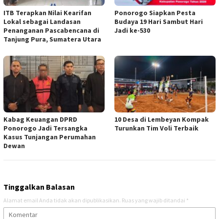
ITB Terapkan Nilai Kearifan
Ponorogo Siapkan Pesta
Lokal sebagai Landasan
Budaya 19 Hari Sambut Hari
Penanganan Pascabencana di
Jadi ke-530
Tanjung Pura, Sumatera Utara
Kabag Keuangan DPRD
10 Desa di Lembeyan Kompak
Ponorogo Jadi Tersangka
Turunkan Tim Voli Terbaik
Kasus Tunjangan Perumahan
Dewan
Tinggalkan Balasan
Alamat email Anda tidak akan dipublikasikan.
Ruas yang wajib ditandai
*