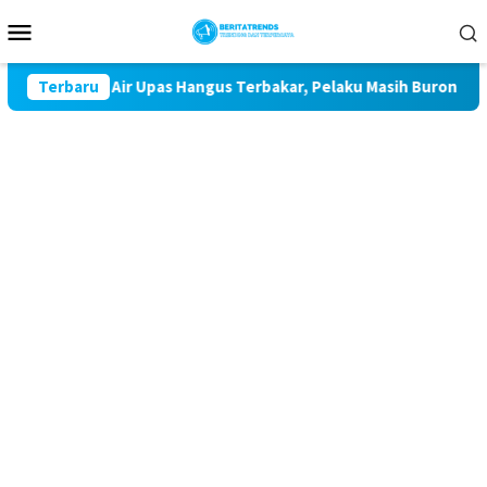
Loncat
Menu
ke
Mobile
konten
rga di Air Upas Hangus Terbakar, Pelaku Masih Buron
Terbaru
Ope