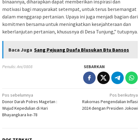
binaannya, diharapkan dapat memberikan inspirasi dan
motivasi bagi masyarakat setempat, untuk terus bersemangat
dalam menggarap pertanian. Upaya ini juga menjadi bagian dari
komitmen bersama untuk meningkatkan kesejahteraan dan
keberlanjutan pertanian, khususnya di Desa Tunjung,” tutupnya.
Baca Juga
Sang Pejuang Duafa Blusukan Btu Bansos
Penulis: Ani/0808
SEBARKAN
Navigasi
Pos sebelumnya
Pos berikutnya
Donor Darah Polres Magetan :
Rakornas Pengendalian Inflasi
pos
Wujud Kepedulian di Hari
2024 dengan Presiden Jokowi
Bhayangkara ke-78
POS TERKAIT