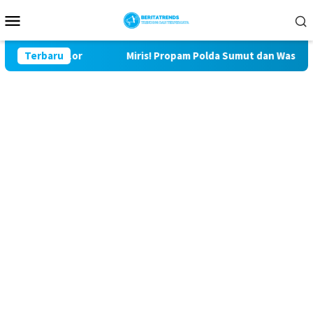
Loncat
Menu
ke
Mobile
konten
 Bulu Lor
Terbaru
Miris! Propam Polda Sumut dan Wasidik Ditres