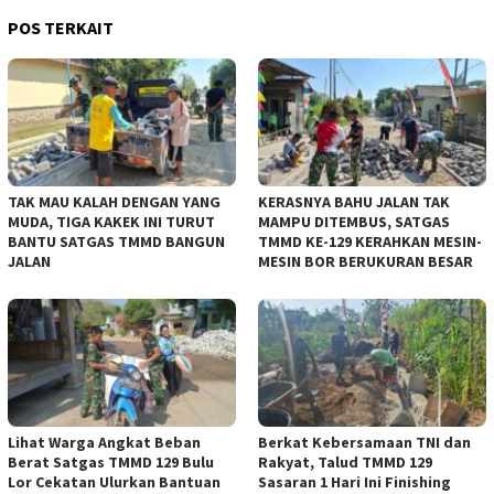
POS TERKAIT
TAK MAU KALAH DENGAN YANG
KERASNYA BAHU JALAN TAK
MUDA, TIGA KAKEK INI TURUT
MAMPU DITEMBUS, SATGAS
BANTU SATGAS TMMD BANGUN
TMMD KE-129 KERAHKAN MESIN-
JALAN
MESIN BOR BERUKURAN BESAR
Lihat Warga Angkat Beban
Berkat Kebersamaan TNI dan
Berat Satgas TMMD 129 Bulu
Rakyat, Talud TMMD 129
Lor Cekatan Ulurkan Bantuan
Sasaran 1 Hari Ini Finishing