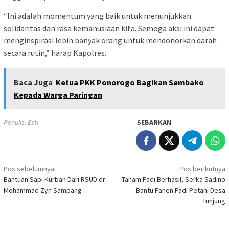
“Ini adalah momentum yang baik untuk menunjukkan
solidaritas dan rasa kemanusiaan kita. Semoga aksi ini dapat
menginspirasi lebih banyak orang untuk mendonorkan darah
secara rutin,” harap Kapolres.
Baca Juga
Ketua PKK Ponorogo Bagikan Sembako
Kepada Warga Paringan
Penulis: Esti
SEBARKAN
Navigasi
Pos sebelumnya
Pos berikutnya
Bantuan Sapi Kurban Dari RSUD dr
Tanam Padi Berhasil, Serka Sadino
pos
Mohammad Zyn Sampang
Bantu Panen Padi Petani Desa
Tunjung