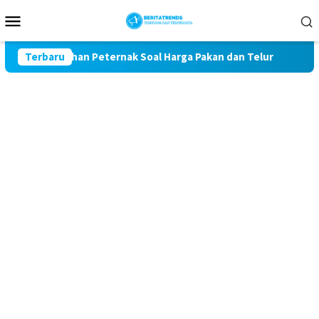
Loncat
Menu
ke
Mobile
konten
al Keluhan Peternak Soal Harga Pakan dan Telur
Terbaru
TAK MA