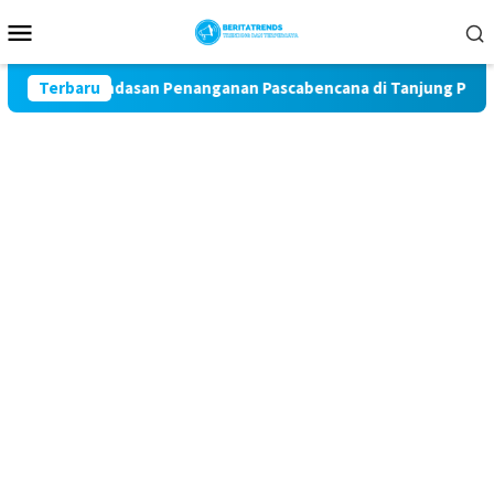
Loncat
Menu
ke
Mobile
konten
sebagai Landasan Penanganan Pascabencana di Tanjung Pura, Suma
Terbaru