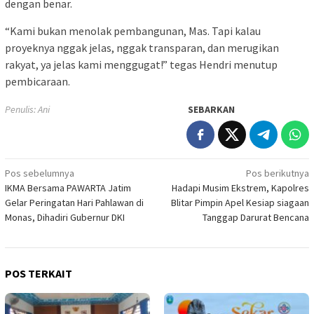
dengan benar.
“Kami bukan menolak pembangunan, Mas. Tapi kalau
proyeknya nggak jelas, nggak transparan, dan merugikan
rakyat, ya jelas kami menggugat!” tegas Hendri menutup
pembicaraan.
Penulis: Ani
SEBARKAN
Navigasi
Pos sebelumnya
Pos berikutnya
IKMA Bersama PAWARTA Jatim
Hadapi Musim Ekstrem, Kapolres
pos
Gelar Peringatan Hari Pahlawan di
Blitar Pimpin Apel Kesiap siagaan
Monas, Dihadiri Gubernur DKI
Tanggap Darurat Bencana
POS TERKAIT