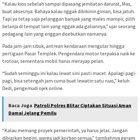
“Kalau kios sebelah sampai dipasang jembatan darurat, Mas,
buat aksesnya. Bahaya kalau nggak dibikinin ginian, bisa jatuh.
Tapi ya tetap saja pelanggan banyak yang males mampir, pilih
belanja di tempat lain yang nggak ada galiannya,” ujar seorang
pedagang lain yang enggan disebutkan namanya.
Pada jam-jam sibuk, antrean kendaraan mengular hingga
pertigaan Pasar Templek. Pengendara motor terpaksa naik ke
trotoar, sementara mobil harus merayap pelan.
“Sudah seminggu ini kalau lewat sini pasti macet. Apalagi pagi-
pagi, bisa setengah jam cuma buat lewatin satu ruas,” keluh
Dedi, pengemudi ojek online.
Baca Juga
Patroli Polres Blitar Ciptakan Situasi Aman
Damai Jelang Pemilu
“Kalau memang proyek pemerintah, ya harus jelas. Jangan
dibiarkan begini, warga jadi korban semua,” tambahnya geram.