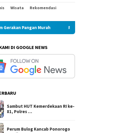
nis
Wisata
Rekomendasi
h
Perum Bulog Kancab Ponorogo Pastikan Stok Beras di
 KAMI DI GOOGLE NEWS
ERBARU
Sambut HUT Kemerdekaan RI ke-
81, Polres …
Perum Bulog Kancab Ponorogo