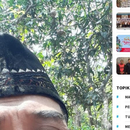
TOPIK
MA
PE
TU
ME