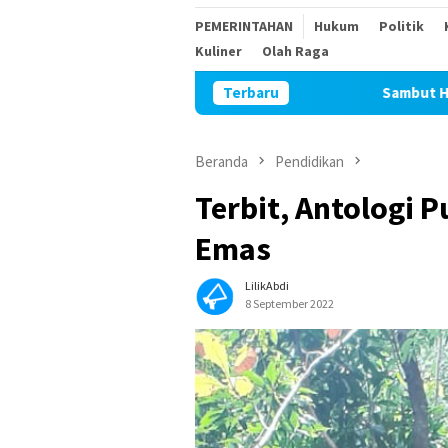
PEMERINTAHAN
Hukum
Politik
Kuliner
Olah Raga
Sambut HUT Kemerdekaan RI ke-81
Terbaru
Beranda
Pendidikan
Terbit, Antologi 
Emas
LilikAbdi
8 September 2022