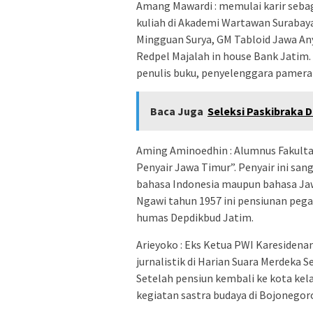
Amang Mawardi : memulai karir sebag
kuliah di Akademi Wartawan Surabaya
Mingguan Surya, GM Tabloid Jawa An
Redpel Majalah in house Bank Jatim. 
penulis buku, penyelenggara pameran
Baca Juga
Seleksi Paskibraka D
Aming Aminoedhin : Alumnus Fakultas 
Penyair Jawa Timur”. Penyair ini san
bahasa Indonesia maupun bahasa Jawa
Ngawi tahun 1957 ini pensiunan peg
humas Depdikbud Jatim.
Arieyoko : Eks Ketua PWI Karesidena
jurnalistik di Harian Suara Merdeka 
Setelah pensiun kembali ke kota ke
kegiatan sastra budaya di Bojonegoro