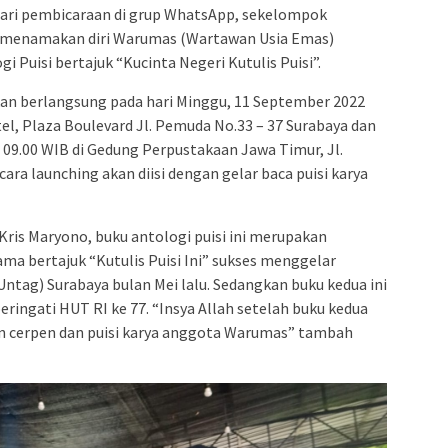
ari pembicaraan di grup WhatsApp, sekelompok
g menamakan diri Warumas (Wartawan Usia Emas)
i Puisi bertajuk “Kucinta Negeri Kutulis Puisi”.
kan berlangsung pada hari Minggu, 11 September 2022
tel, Plaza Boulevard Jl. Pemuda No.33 – 37 Surabaya dan
 09.00 WIB di Gedung Perpustakaan Jawa Timur, Jl.
ra launching akan diisi dengan gelar baca puisi karya
ris Maryono, buku antologi puisi ini merupakan
ma bertajuk “Kutulis Puisi Ini” sukses menggelar
(Untag) Surabaya bulan Mei lalu. Sedangkan buku kedua ini
ringati HUT RI ke 77. “Insya Allah setelah buku kedua
n cerpen dan puisi karya anggota Warumas” tambah