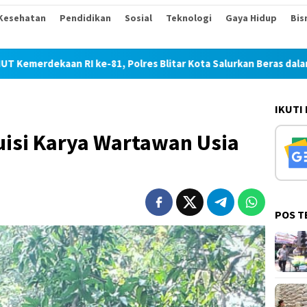
Kesehatan
Pendidikan
Sosial
Teknologi
Gaya Hidup
Bis
, Polres Blitar Kota Salurkan Beras dalam Gerakan Pangan Mura
IKUTI
Puisi Karya Wartawan Usia
POS T