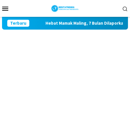
Loncat
Menu
ke
Mobile
konten
an
Terbaru
Hebat Mamak Maling, 7 Bulan Dilaporkan karena Fitn