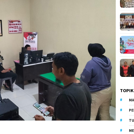
TOPIK
MA
PE
TU
ME