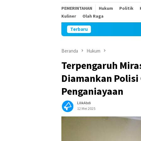
PEMERINTAHAN
Hukum
Politik
Kuliner
Olah Raga
Terbaru
Sambut H
Beranda
Hukum
Terpengaruh Mira
Diamankan Polisi
Penganiayaan
LilikAbdi
12 Mei 2025