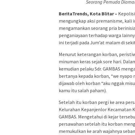
Seorang Pemuda Diaman
BeritaTrends, Kota Blitar –
Kepolisi
mengungkap aksi premanisme, kali in
mengamankan seorang pria berinisia
penganiayaan terhadap warga lainnya
ini terjadi pada Jum’at malam di sek
Menurut keterangan korban, perist
minuman keras sejak sore hari. Dalam
kemudian pelaku Sdr. GAMBAS mengaj
bertanya kepada korban, “we nyapo 
dijawab oleh korban “aku nggak misu
kamu itu salah paham).
Setelah itu korban pergi ke area per
Kelurahan Kepanjenlor Kecamatan Kep
GAMBAS. Mengetahui di kejar tersebu
persawahan setelah itu korban men
memukulkan ke arah wajahnya sebanyak