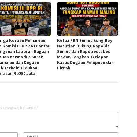
arga Korban Pencurian
Ketua FRN Sumut Bung Roy
a Komisi III DPR RI Pantau
Nasution Dukung Kapolda
nganan Laporan Dugaan
Sumut dan Kapolrestabes
puan Bermodus Surat
Medan Tangkap Terlapor
amaian dan Dugaan
Kasus Dugaan Penipuan dan
ah Terkait Tuduhan
Fitnah
rasan Rp250 Juta
as yang wajib ditandai
*