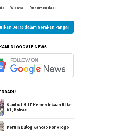
nis
Wisata
Rekomendasi
lam Gerakan Pangan Murah
Perum Bulog Kancab Ponorogo 
 KAMI DI GOOGLE NEWS
ERBARU
Sambut HUT Kemerdekaan RI ke-
81, Polres …
Perum Bulog Kancab Ponorogo