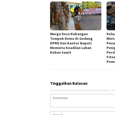
Warga Desa Kubangan
Kelu
Tompek Demo Di Gedung
Mint
DPRD Dan Kantor Bupati
Pena
Meminta Keadilan Lahan
Peni
Kebun Sawit
Perd
Fitn
Peme
Tinggalkan Balasan
Alamat email Anda tidak akan dipublikasikan.
Ru