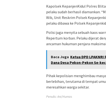
Kapolsek KepanjenKidul Polres Bli
pelaku sudah berhasil diamankan. “Mi
Wib, Unit Reskrim Polsek Kepanjenk
pelaku dibawa ke Polsek Kepanjenkidu
Polisi juga menyita sebuah kaos warn
Repertum korban. Pelaku dijerat de
ancaman hukuman penjara maksimal 
Baca Juga
Ketua DPD LPAKNRI 
Dana Desa Pekon-Pekon Se-kec
Pihak kepolisian menghimbau masya
berlebihan, terutama di tempat umu
meresahkan warga sekitar.
Penulis: Ani/Humas