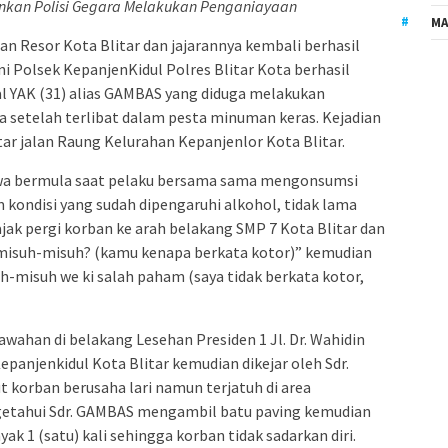
kan Polisi Gegara Melakukan Penganiayaan
MA
an Resor Kota Blitar dan jajarannya kembali berhasil
i Polsek KepanjenKidul Polres Blitar Kota berhasil
l YAK (31) alias GAMBAS yang diduga melakukan
 setelah terlibat dalam pesta minuman keras. Kejadian
itar jalan Raung Kelurahan Kepanjenlor Kota Blitar.
iwa bermula saat pelaku bersama sama mengonsumsi
 kondisi yang sudah dipengaruhi alkohol, tidak lama
ak pergi korban ke arah belakang SMP 7 Kota Blitar dan
misuh-misuh? (kamu kenapa berkata kotor)” kemudian
h-misuh we ki salah paham (saya tidak berkata kotor,
sawahan di belakang Lesehan Presiden 1 Jl. Dr. Wahidin
anjenkidul Kota Blitar kemudian dikejar oleh Sdr.
t korban berusaha lari namun terjatuh di area
getahui Sdr. GAMBAS mengambil batu paving kemudian
 1 (satu) kali sehingga korban tidak sadarkan diri.