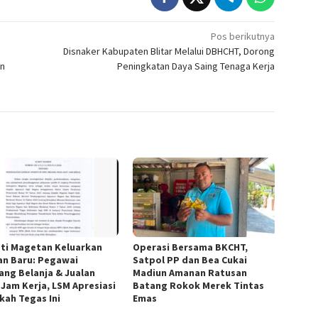
Pos berikutnya
Disnaker Kabupaten Blitar Melalui DBHCHT, Dorong
an
Peningkatan Daya Saing Tenaga Kerja
ti Magetan Keluarkan
Operasi Bersama BKCHT,
an Baru: Pegawai
Satpol PP dan Bea Cukai
rang Belanja & Jualan
Madiun Amanan Ratusan
 Jam Kerja, LSM Apresiasi
Batang Rokok Merek Tintas
kah Tegas Ini
Emas