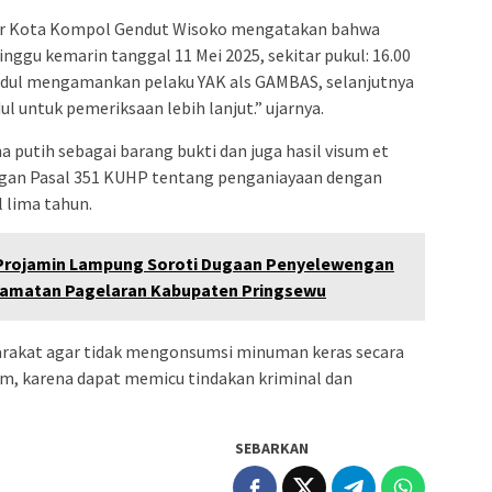
tar Kota Kompol Gendut Wisoko mengatakan bahwa
nggu kemarin tanggal 11 Mei 2025, sekitar pukul: 16.00
idul mengamankan pelaku YAK als GAMBAS, selanjutnya
l untuk pemeriksaan lebih lanjut.” ujarnya.
a putih sebagai barang bukti dan juga hasil visum et
ngan Pasal 351 KUHP tentang penganiayaan dengan
lima tahun.
Projamin Lampung Soroti Dugaan Penyelewengan
amatan Pagelaran Kabupaten Pringsewu
rakat agar tidak mengonsumsi minuman keras secara
m, karena dapat memicu tindakan kriminal dan
SEBARKAN