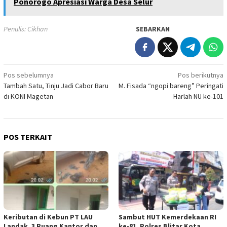
Ponorogo Apresiasi Warga Desa Selur
Penulis: Cikhan
SEBARKAN
Navigasi
Pos sebelumnya
Pos berikutnya
Tambah Satu, Tinju Jadi Cabor Baru
M. Fisada “ngopi bareng” Peringati
pos
di KONI Magetan
Harlah NU ke-101
POS TERKAIT
Keributan di Kebun PT LAU
Sambut HUT Kemerdekaan RI
Landak, 3 Ruang Kantor dan
ke-81, Polres Blitar Kota