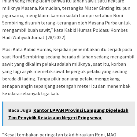
inilah yang mengklaim bahwa itu lahan sawit satu hektare
miliknya Masana. Kemudian, tersangka Mister Ginting itu pun
juga sama, mengklaim karena sudah hampir setahun Roni
Sembiring disuruh terang-terangan oleh Masana Purba untuk
mengambil buah sawit,” kata Kabid Humas Poldasu Kombes
Hadi Wahyudi Jumat (28/2022).
Masi Kata Kabid Humas, Kejadian penembakan itu terjadi pada
saat Roni Sembiring sedang berada di lahan sedang mengambil
sawit yang dikalim pelaku adalah miliknya , saat itu, korban
yang lagi asyik memetik sawit kepergok pelaku yang sedang
berada di lading. Tanpa pikir panjang pelaku mengokang
senapan angin sepanjang setengah meter itu dan menembak
ke udara sebanyak tiga kali.
Baca Juga
Kantor LPPAN Provinsi Lampung Digeledah
Tim Penyidik Kejaksaan Negeri Pringsewu
“Kesal tembakan peringatan tak dihiraukan Roni, MAG