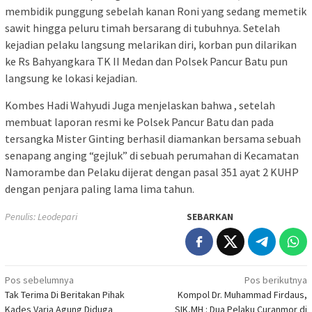
membidik punggung sebelah kanan Roni yang sedang memetik
sawit hingga peluru timah bersarang di tubuhnya. Setelah
kejadian pelaku langsung melarikan diri, korban pun dilarikan
ke Rs Bahyangkara TK II Medan dan Polsek Pancur Batu pun
langsung ke lokasi kejadian.
Kombes Hadi Wahyudi Juga menjelaskan bahwa , setelah
membuat laporan resmi ke Polsek Pancur Batu dan pada
tersangka Mister Ginting berhasil diamankan bersama sebuah
senapang anging “gejluk” di sebuah perumahan di Kecamatan
Namorambe dan Pelaku dijerat dengan pasal 351 ayat 2 KUHP
dengan penjara paling lama lima tahun.
Penulis: Leodepari
SEBARKAN
Navigasi
Pos sebelumnya
Pos berikutnya
Tak Terima Di Beritakan Pihak
Kompol Dr. Muhammad Firdaus,
pos
Kades Varia Agung Diduga
SIK,MH : Dua Pelaku Curanmor di