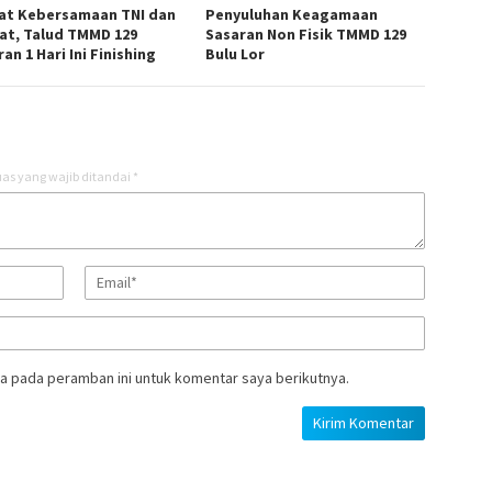
at Kebersamaan TNI dan
Penyuluhan Keagamaan
at, Talud TMMD 129
Sasaran Non Fisik TMMD 129
an 1 Hari Ini Finishing
Bulu Lor
as yang wajib ditandai
*
a pada peramban ini untuk komentar saya berikutnya.