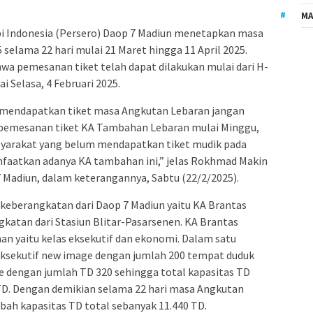
MA
i Indonesia (Persero) Daop 7 Madiun menetapkan masa
elama 22 hari mulai 21 Maret hingga 11 April 2025.
wa pemesanan tiket telah dapat dilakukan mulai dari H-
 Selasa, 4 Februari 2025.
mendapatkan tiket masa Angkutan Lebaran jangan
pemesanan tiket KA Tambahan Lebaran mulai Minggu,
asyarakat yang belum mendapatkan tiket mudik pada
nfaatkan adanya KA tambahan ini,” jelas Rokhmad Makin
 Madiun, dalam keterangannya, Sabtu (22/2/2025).
eberangkatan dari Daop 7 Madiun yaitu KA Brantas
katan dari Stasiun Blitar-Pasarsenen. KA Brantas
nan yaitu kelas eksekutif dan ekonomi. Dalam satu
s eksekutif new image dengan jumlah 200 tempat duduk
e dengan jumlah TD 320 sehingga total kapasitas TD
TD. Dengan demikian selama 22 hari masa Angkutan
ah kapasitas TD total sebanyak 11.440 TD.