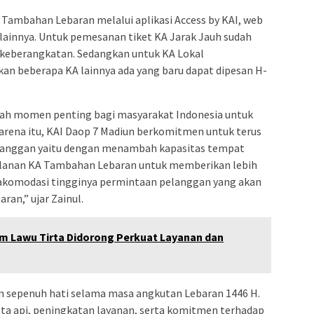
Tambahan Lebaran melalui aplikasi Access by KAI, web
 lainnya. Untuk pemesanan tiket KA Jarak Jauh sudah
 keberangkatan. Sedangkan untuk KA Lokal
an beberapa KA lainnya ada yang baru dapat dipesan H-
ah momen penting bagi masyarakat Indonesia untuk
arena itu, KAI Daop 7 Madiun berkomitmen untuk terus
langgan yaitu dengan menambah kapasitas tempat
lanan KA Tambahan Lebaran untuk memberikan lebih
gakomodasi tingginya permintaan pelanggan yang akan
ran,” ujar Zainul.
m Lawu Tirta Didorong Perkuat Layanan dan
n sepenuh hati selama masa angkutan Lebaran 1446 H.
ta api, peningkatan layanan, serta komitmen terhadap