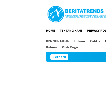
Loncat
ke
konten
HOME
TENTANG KAMI
PRIVACY POL
PEMERINTAHAN
Hukum
Politik
Kuliner
Olah Raga
Terbaru
DPR RI dan DPRD