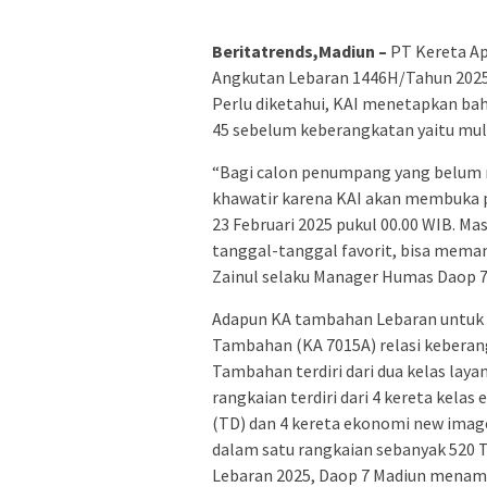
Beritatrends,Madiun –
PT Kereta Ap
Angkutan Lebaran 1446H/Tahun 2025 s
Perlu diketahui, KAI menetapkan bah
45 sebelum keberangkatan yaitu mulai
“Bagi calon penumpang yang belum 
khawatir karena KAI akan membuka 
23 Februari 2025 pukul 00.00 WIB. M
tanggal-tanggal favorit, bisa mema
Zainul selaku Manager Humas Daop 7
Adapun KA tambahan Lebaran untuk k
Tambahan (KA 7015A) relasi keberang
Tambahan terdiri dari dua kelas laya
rangkaian terdiri dari 4 kereta kela
(TD) dan 4 kereta ekonomi new imag
dalam satu rangkaian sebanyak 520 
Lebaran 2025, Daop 7 Madiun menamb