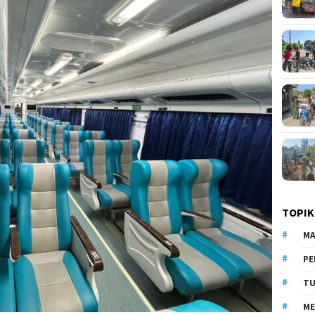
TOPIK
MA
PE
TU
ME