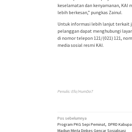
keselamatan dan kenyamanan, KAI m
lebih berkesan,” pungkas Zainul.
Untuk informasi lebih lanjut terkait
pelanggan dapat menghubungi layana
di nomor telepon 121/(021) 121, nom
media sosial resmi KAI.
Penulis: Efa/HumDa7
Navigasi
Pos sebelumnya
Program PKG Sepi Peminat, DPRD Kabupa
pos
Madiun Minta Dinkes Gencar Sosialisasi