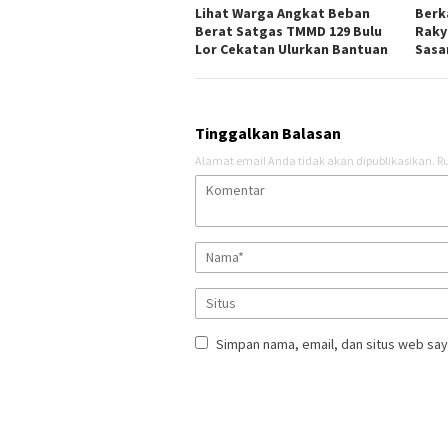
Lihat Warga Angkat Beban
Berk
Berat Satgas TMMD 129 Bulu
Raky
Lor Cekatan Ulurkan Bantuan
Sasar
Tinggalkan Balasan
Alamat email Anda tidak akan dipublikasikan.
Ru
Simpan nama, email, dan situs web say