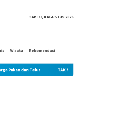
SABTU, 8 AGUSTUS 2026
nis
Wisata
Rekomendasi
lur
TAK MAU KALAH DENGAN YANG MUDA, TIGA KAKEK IN