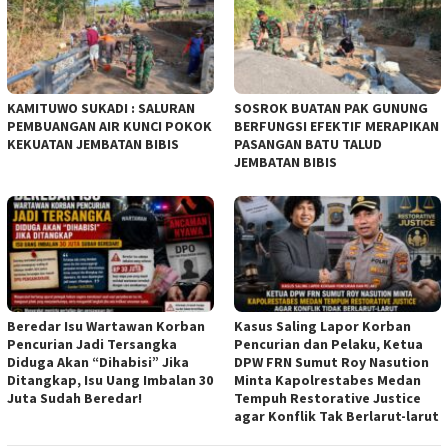
KAMITUWO SUKADI : SALURAN
SOSROK BUATAN PAK GUNUNG
PEMBUANGAN AIR KUNCI POKOK
BERFUNGSI EFEKTIF MERAPIKAN
KEKUATAN JEMBATAN BIBIS
PASANGAN BATU TALUD
JEMBATAN BIBIS
Beredar Isu Wartawan Korban
Kasus Saling Lapor Korban
Pencurian Jadi Tersangka
Pencurian dan Pelaku, Ketua
Diduga Akan “Dihabisi” Jika
DPW FRN Sumut Roy Nasution
Ditangkap, Isu Uang Imbalan 30
Minta Kapolrestabes Medan
Juta Sudah Beredar!
Tempuh Restorative Justice
agar Konflik Tak Berlarut-larut