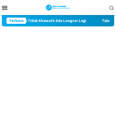
Loncat
Menu
ke
Mobile
konten
Giman Tidak Khawatir Ada Longsor Lagi
Terbaru
Talud Rampung,