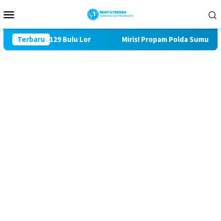
Loncat
Menu
ke
Mobile
konten
i TMMD ke 129 Bulu Lor
Terbaru
Miris! Propam Polda Sumut dan W