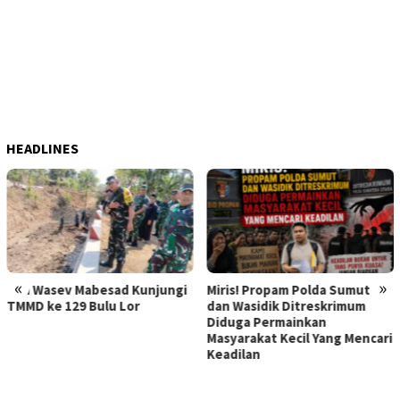
HEADLINES
«
»
Kunjungi
Miris! Propam Polda Sumut
Hebat Mamak Maling,
or
dan Wasidik Ditreskrimum
Dilaporkan karena F
Diduga Permainkan
Korban Pencurian
Masyarakat Kecil Yang Mencari
Memerasnya 250 Jut
Keadilan
Diperiksa, Korban M
Kapolda Sumut Mem
Atensi