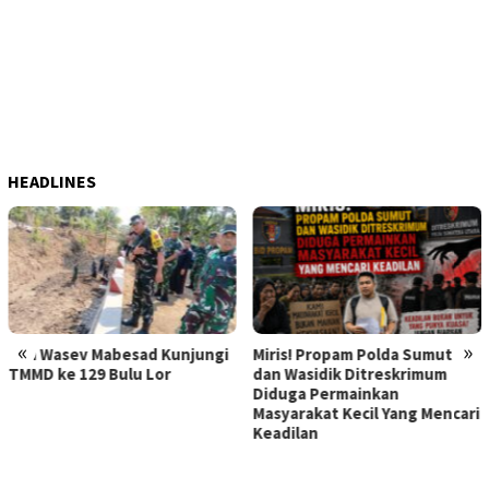
HEADLINES
«
»
Kunjungi
Miris! Propam Polda Sumut
Hebat Mamak Maling,
or
dan Wasidik Ditreskrimum
Dilaporkan karena F
Diduga Permainkan
Korban Pencurian
Masyarakat Kecil Yang Mencari
Memerasnya 250 Jut
Keadilan
Diperiksa, Korban M
Kapolda Sumut Mem
Atensi