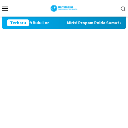
Loncat
Menu
ke
Mobile
konten
TMMD ke 129 Bulu Lor
Terbaru
Miris! Propam Polda Sumut dan Wa