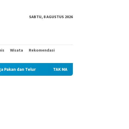
SABTU, 8 AGUSTUS 2026
nis
Wisata
Rekomendasi
n dan Telur
TAK MAU KALAH DENGAN YANG MUDA, TIGA K