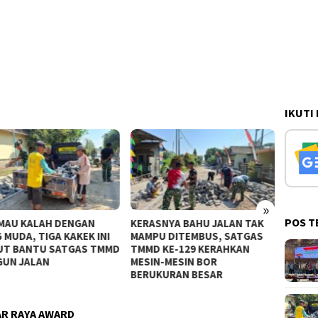
IKUTI
»
POS T
SNYA BAHU JALAN TAK
Lihat Warga Angkat Beban
Berka
U DITEMBUS, SATGAS
Berat Satgas TMMD 129 Bulu
Rakyat
 KE-129 KERAHKAN
Lor Cekatan Ulurkan Bantuan
Sasara
N-MESIN BOR
UKURAN BESAR
AR RAYA AWARD