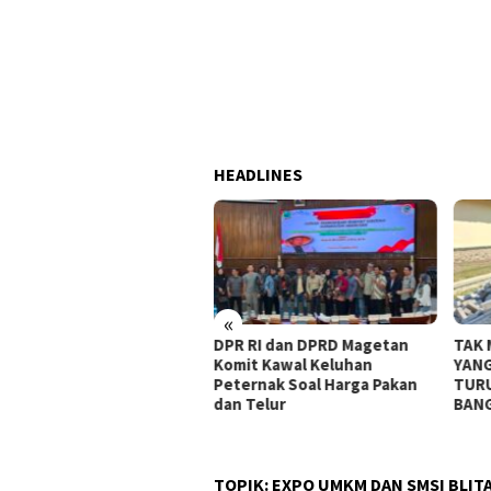
HEADLINES
«
 RI dan DPRD Magetan
TAK MAU KALAH DENGAN
KERA
it Kawal Keluhan
YANG MUDA, TIGA KAKEK INI
MAMP
ernak Soal Harga Pakan
TURUT BANTU SATGAS TMMD
TMMD
 Telur
BANGUN JALAN
MESI
BER
TOPIK:
EXPO UMKM DAN SMSI BLIT