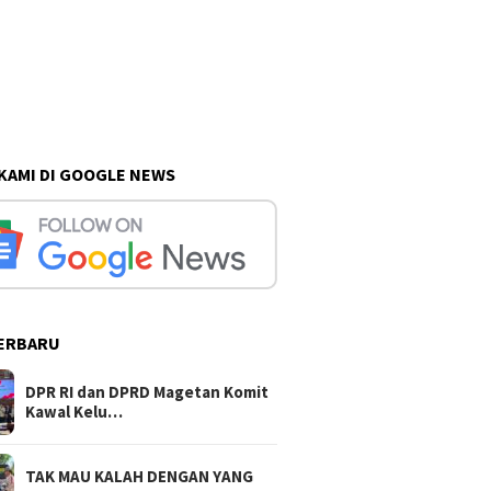
 KAMI DI GOOGLE NEWS
ERBARU
t Kebersamaan TNI dan
DPR RI dan DPRD Magetan
TAK MA
, Talud TMMD 129
Komit Kawal Keluhan
YANG MU
n 1 Hari Ini Finishing
Peternak Soal Harga Pakan
TURUT 
DPR RI dan DPRD Magetan Komit
dan Telur
BANGUN
Kawal Kelu…
TAK MAU KALAH DENGAN YANG