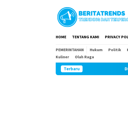
Loncat
ke
konten
HOME
TENTANG KAMI
PRIVACY POL
PEMERINTAHAN
Hukum
Politik
Kuliner
Olah Raga
Terbaru
DPR RI 