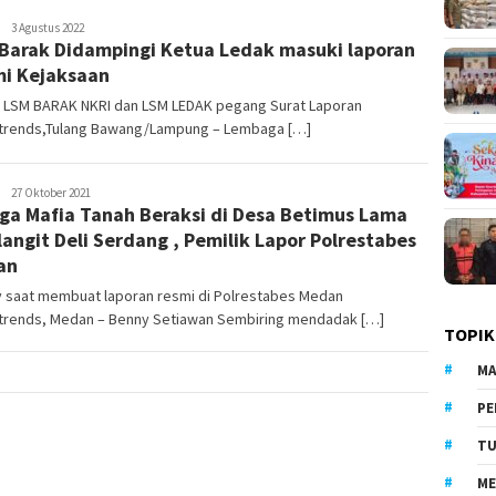
LilikAbdi
3 Agustus 2022
Barak Didampingi Ketua Ledak masuki laporan
i Kejaksaan
 LSM BARAK NKRI dan LSM LEDAK pegang Surat Laporan
atrends,Tulang Bawang/Lampung – Lembaga […]
LilikAbdi
27 Oktober 2021
ga Mafia Tanah Beraksi di Desa Betimus Lama
langit Deli Serdang , Pemilik Lapor Polrestabes
an
 saat membuat laporan resmi di Polrestabes Medan
atrends, Medan – Benny Setiawan Sembiring mendadak […]
TOPIK
MA
PE
TU
ME