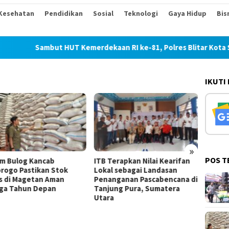
Kesehatan
Pendidikan
Sosial
Teknologi
Gaya Hidup
Bis
Sambut HUT Kemerdekaan RI ke-81, Polres Blitar Kota Salur
IKUTI
»
POS T
Terapkan Nilai Kearifan
Ponorogo Siapkan Pesta
Kaba
al sebagai Landasan
Budaya 19 Hari Sambut Hari
Ponor
anganan Pascabencana di
Jadi ke-530
Kasu
jung Pura, Sumatera
Dewa
ra