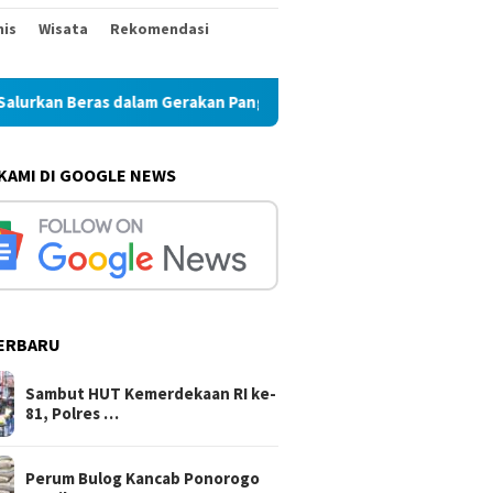
nis
Wisata
Rekomendasi
kan Beras dalam Gerakan Pangan Murah
Perum Bulog Kanc
 KAMI DI GOOGLE NEWS
ERBARU
g Keuangan DPRD
Sambut HUT Kemerdekaan RI
Perum 
ogo Jadi Tersangka
ke-81, Polres Blitar Kota
Ponoro
s Tunjangan Perumahan
Salurkan Beras dalam
Beras 
Sambut HUT Kemerdekaan RI ke-
n
Gerakan Pangan Murah
Hingga
81, Polres …
Perum Bulog Kancab Ponorogo