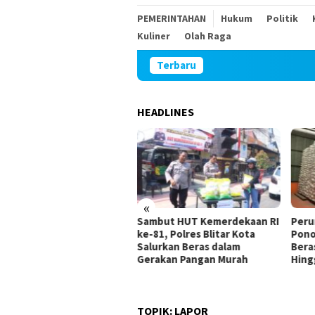
PEMERINTAHAN
Hukum
Politik
Kuliner
Olah Raga
Terbaru
HEADLINES
«
mbut HUT Kemerdekaan RI
Perum Bulog Kancab
ITB 
-81, Polres Blitar Kota
Ponorogo Pastikan Stok
Lok
lurkan Beras dalam
Beras di Magetan Aman
Pen
rakan Pangan Murah
Hingga Tahun Depan
Tan
Uta
TOPIK:
LAPOR