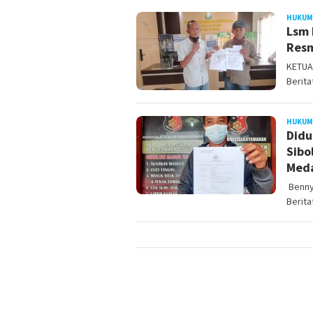
HUKUM
Lsm 
Resm
KETUA
Berit
HUKUM
Didu
Sibo
Med
Benny
Berit