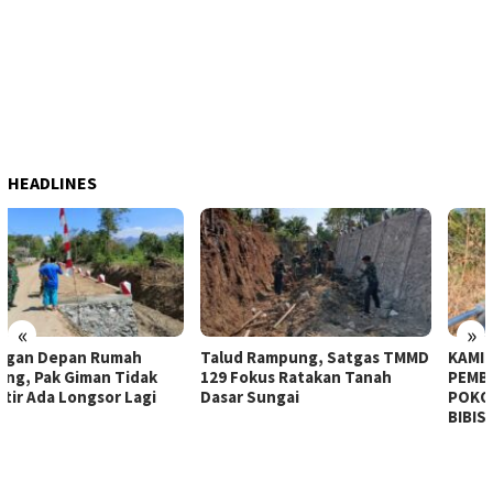
HEADLINES
«
»
Talud Rampung, Satgas TMMD
KAMITUWO SUKADI : SALURAN
129 Fokus Ratakan Tanah
PEMBUANGAN AIR KUNCI
Dasar Sungai
POKOK KEKUATAN JEMBATAN
BIBIS