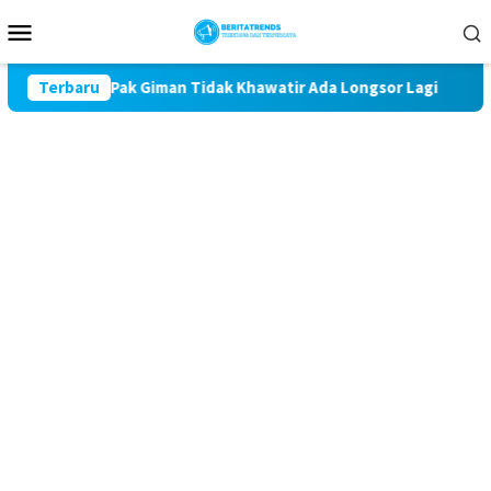
Loncat
Menu
ke
Mobile
konten
ampung, Pak Giman Tidak Khawatir Ada Longsor Lagi
Terbaru
Ta