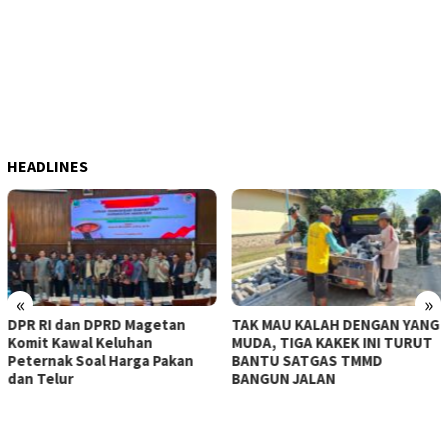
HEADLINES
«
»
getan
TAK MAU KALAH DENGAN YANG
KERASNYA BAHU JAL
n
MUDA, TIGA KAKEK INI TURUT
MAMPU DITEMBUS, 
 Pakan
BANTU SATGAS TMMD
TMMD KE-129 KERA
BANGUN JALAN
MESIN-MESIN BOR B
BESAR