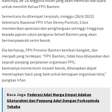
Nantinya, ke-18 anggota inilah yang akan memiliki hak suara
untuk memilih Ketua FPII Banten.
Sementara itu ditempat terpisah, minggu (26/6/2022)
Sekretaris Nasional FPII Irfan Denny Pontoh, S.Sos
memberikan apresiasi dan penghargaan setinggi-tingginya
kepada jajaran calon pengurus Setwil Banten yang akan
bermusyawarah senin besok.
Dia berharap, FPII Provinsi Banten kembali bangkit, dan
menjadi yang terdepan. “FPII Banten, tidak bisa dilepaskan dari
sejarah panjang perjalanan organisasi FPII,
karenanya.momentum muswil besok, diharapkan dapat
menetapkan hasil yang baik untuk kemajuan organisasi kita,”
pungkas Irfan.
Baca Juga
Federasi Adat Marga Empat Adakan
Silaturahmi dan Peppung Adat Dengan Forkopimda
Tubaba