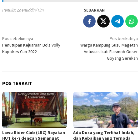
Penulis: Zaenuddin/Tim
SEBARKAN
Navigasi
Pos sebelumnya
Pos berikutnya
Penutupan Kejuaraan Bola Volly
Warga Kampung Susu Magetan
pos
Kapolres Cup 2022
Antusias Ikuti Flasmob Goser
Goyang Serekan
POS TERKAIT
Lawu Rider Club (LRC) Rayakan
Ada Dosa yang Terlihat Indah,
HUT ke-7 dengan Semangat
dan Kebaikan yang Ternoda