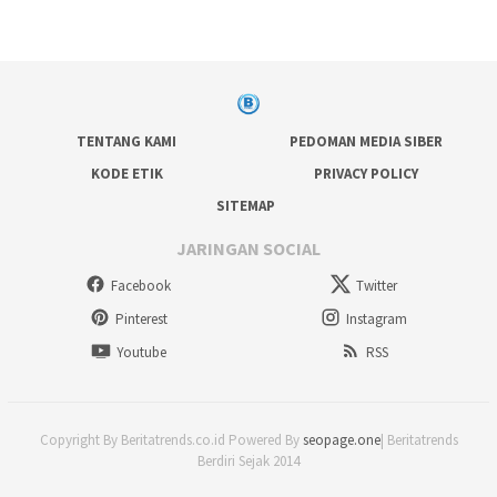
TENTANG KAMI
PEDOMAN MEDIA SIBER
KODE ETIK
PRIVACY POLICY
SITEMAP
JARINGAN SOCIAL
Facebook
Twitter
Pinterest
Instagram
Youtube
RSS
Copyright By Beritatrends.co.id Powered By
seopage.one
| Beritatrends
Berdiri Sejak 2014