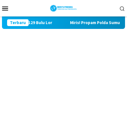
Loncat
Menu
ke
Mobile
konten
i TMMD ke 129 Bulu Lor
Terbaru
Miris! Propam Polda Sumut dan W