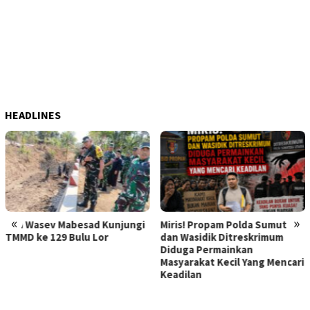
HEADLINES
«
»
Tim Wasev Mabesad Kunjungi
Miris! Propam Polda Sumut
TMMD ke 129 Bulu Lor
dan Wasidik Ditreskrimum
Diduga Permainkan
Masyarakat Kecil Yang Mencari
Keadilan