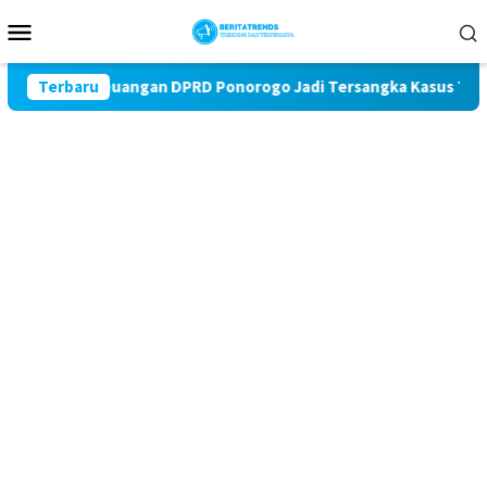
Loncat
Menu
ke
Mobile
konten
Kabag Keuangan DPRD Ponorogo Jadi Tersangka Kasus Tunj
Terbaru