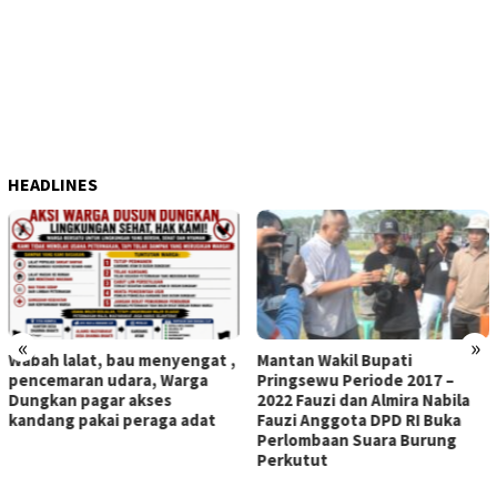
HEADLINES
«
»
 ,
Mantan Wakil Bupati
Waasintel Kasad Brigjen TN
Pringsewu Periode 2017 –
Ari Peaseya Kunjungi TMMD
2022 Fauzi dan Almira Nabila
ke 129 Bulu Lor
Fauzi Anggota DPD RI Buka
Perlombaan Suara Burung
Perkutut