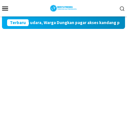
Loncat
Menu
ke
Mobile
konten
 pencemaran udara, Warga Dungkan pagar akses kandang pakai p
Terbaru