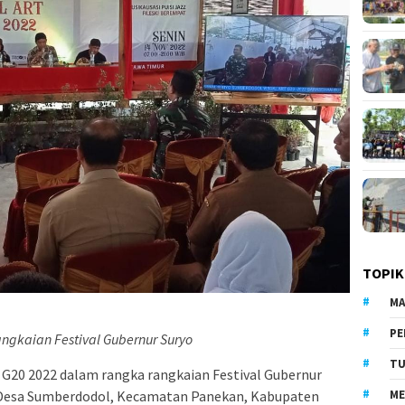
TOPIK
MA
PE
Rangkaian Festival Gubernur Suryo
TU
 G20 2022 dalam rangka rangkaian Festival Gubernur
ME
a, Desa Sumberdodol, Kecamatan Panekan, Kabupaten