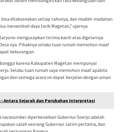
yarakat dalam membangkitkan rasa kebangsaan dan
i bisa dilaksanakan setiap tahunya, dan mudah-mudahan
bisa menambah daya tarik Magetan,” ujarnya.
Karyono mengucapkan terima kasih atas digelarnya
di Desa nya. Pihaknya selaku tuan rumah memohon maaf
apat kekurangan.
t bangga karena Kabupaten Magetan mempunyai
oerjo. Selaku tuan rumah saya memohon maaf apabila
gan dan semoga acara ini dapat berjalan dengan aman
: Antara Sejarah dan Perubahan Interpretasi
a narasumber diperkenalkan Gubernur Soerjo adalah
upakan salah seorang Gubernur Jatim pertama, dan
arah perjuangan Bangsa.