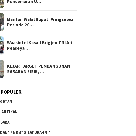
Pencemaran U…
Mantan Wakil Bupati Pringsewu
Periode 20…
Waasintel Kasad Brigjen TNI Ari
Peaseya …
KEJAR TARGET PEMBANGUNAN
SASARAN FISIK, …
 POPULER
GETAN
LANTIKAN
BABA
DAN* PMKM* SILATURAHMI*