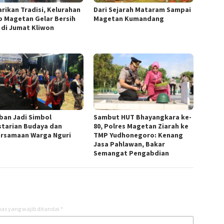
arikan Tradisi, Kelurahan
Dari Sejarah Mataram Sampai
p Magetan Gelar Bersih
Magetan Kumandang
 di Jumat Kliwon
ban Jadi Simbol
Sambut HUT Bhayangkara ke-
starian Budaya dan
80, Polres Magetan Ziarah ke
rsamaan Warga Nguri
TMP Yudhonegoro: Kenang
Jasa Pahlawan, Bakar
Semangat Pengabdian
as yang wajib ditandai
*