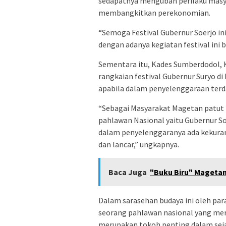
sedapatnya mengubah perilaku mas
membangkitkan perekonomian.
“Semoga Festival Gubernur Soerjo in
dengan adanya kegiatan festival ini 
Sementara itu, Kades Sumberdodol, 
rangkaian festival Gubernur Suryo 
apabila dalam penyelenggaraan terd
“Sebagai Masyarakat Magetan patu
pahlawan Nasional yaitu Gubernur S
dalam penyelenggaranya ada kekuran
dan lancar,” ungkapnya.
Baca Juga
"Buku Biru" Magetan 
Dalam sarasehan budaya ini oleh par
seorang pahlawan nasional yang mer
merupakan tokoh penting dalam sej