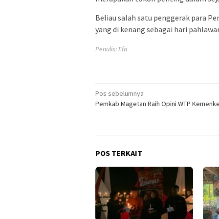
Beliau salah satu penggerak para P
yang di kenang sebagai hari pahlaw
Penulis: Efa
Navigasi
Pos sebelumnya
Pemkab Magetan Raih Opini WTP Kemenkeu
pos
POS TERKAIT