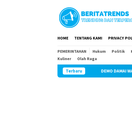
Loncat
ke
konten
HOME
TENTANG KAMI
PRIVACY POL
PEMERINTAHAN
Hukum
Politik
Kuliner
Olah Raga
DEMO DAMAI WARGA DUNGKAN BENG
Terbaru