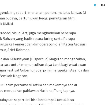
MA
genda ini, seperti menanam pohon, melukis kanvas 25
an budaya, pertunjukan Reog, pemutaran film,
uk UMKM.
dodol Visual Art, juga menghadirkan beberapa
 Rahzen yang hadir secara luring serta Perupa
nziska Fennert dan dimoderatori oleh Ketua Asosiasi
imur, Arief Rahman.
ata dan Kebudayaan (Disparbud) Magetan mengatakan,
atu cara untuk memunculkan daya tarik bagi wisatawan
an Festival Gubernur Soerjo ini merupakan Agenda dari
 Pemkab Magetan.
ur Jatim pertama di Jatim dan makamnya ada di
au merupakan pahlawan Nasional,” ungkapnya.
udayaan seperti ini bisa berdampak untuk bisa