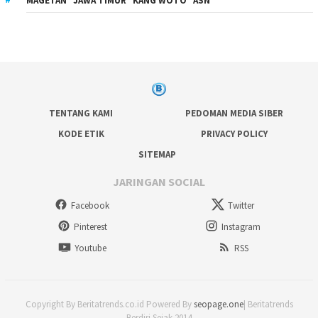
MAGETAN* JAWA TIMUR* KANG WOTO* ASN
TENTANG KAMI
PEDOMAN MEDIA SIBER
KODE ETIK
PRIVACY POLICY
SITEMAP
JARINGAN SOCIAL
Facebook
Twitter
Pinterest
Instagram
Youtube
RSS
Copyright By Beritatrends.co.id Powered By
seopage.one
| Beritatrends
Berdiri Sejak 2014