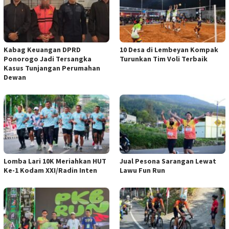
Kabag Keuangan DPRD
10 Desa di Lembeyan Kompak
Ponorogo Jadi Tersangka
Turunkan Tim Voli Terbaik
Kasus Tunjangan Perumahan
Dewan
Lomba Lari 10K Meriahkan HUT
Jual Pesona Sarangan Lewat
Ke-1 Kodam XXI/Radin Inten
Lawu Fun Run