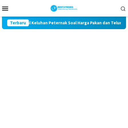
Loncat
Menu
ke
Mobile
konten
 Kawal Keluhan Peternak Soal Harga Pakan dan Telur
Terbaru
TA