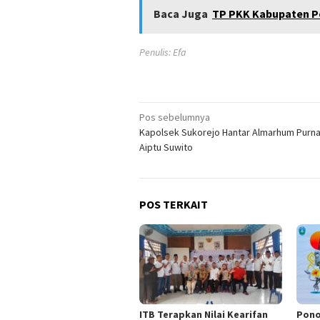
Baca Juga
TP PKK Kabupaten P
Penulis: Efa
Navigasi
Pos sebelumnya
Kapolsek Sukorejo Hantar Almarhum Purn
pos
Aiptu Suwito
POS TERKAIT
ITB Terapkan Nilai Kearifan
Pono