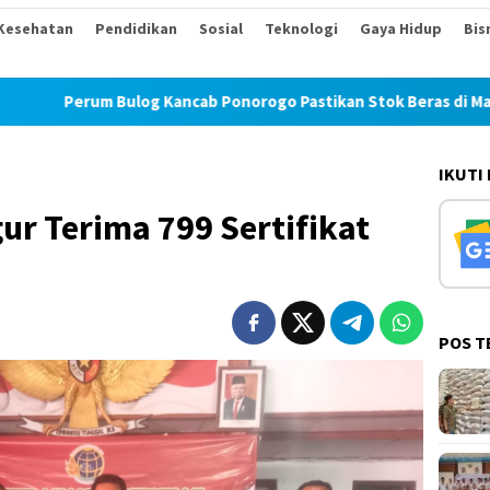
Kesehatan
Pendidikan
Sosial
Teknologi
Gaya Hidup
Bis
m Bulog Kancab Ponorogo Pastikan Stok Beras di Magetan Aman
IKUTI
r Terima 799 Sertifikat
POS T