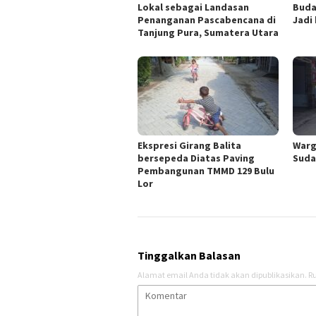
Lokal sebagai Landasan
Buda
Penanganan Pascabencana di
Jadi
Tanjung Pura, Sumatera Utara
Ekspresi Girang Balita
Warg
bersepeda Diatas Paving
Suda
Pembangunan TMMD 129 Bulu
Lor
Tinggalkan Balasan
Alamat email Anda tidak akan dipublikasikan.
Ru