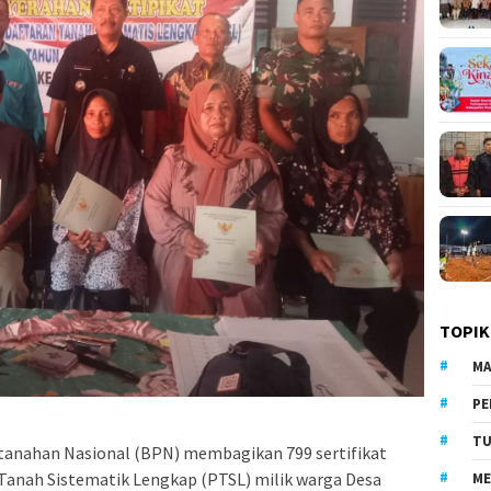
TOPIK
MA
PE
TU
tanahan Nasional (BPN) membagikan 799 sertifikat
Tanah Sistematik Lengkap (PTSL) milik warga Desa
ME