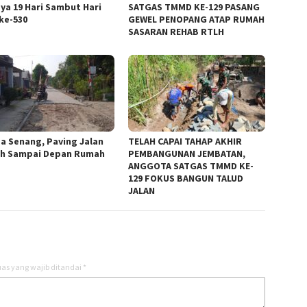
ya 19 Hari Sambut Hari
SATGAS TMMD KE-129 PASANG
 ke-530
GEWEL PENOPANG ATAP RUMAH
SASARAN REHAB RTLH
a Senang, Paving Jalan
TELAH CAPAI TAHAP AKHIR
h Sampai Depan Rumah
PEMBANGUNAN JEMBATAN,
ANGGOTA SATGAS TMMD KE-
129 FOKUS BANGUN TALUD
JALAN
as yang wajib ditandai
*