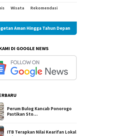
nis
Wisata
Rekomendasi
 Hingga Tahun Depan
ITB Terapkan Nilai Kearifan Lokal
 KAMI DI GOOGLE NEWS
ERBARU
Perum Bulog Kancab Ponorogo
Pastikan Sto…
ITB Terapkan Nilai Kearifan Lokal