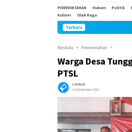
PEMERINTAHAN
Hukum
Politik
Kuliner
Olah Raga
Terbaru
Peru
Beranda
Pemerintahan
Warga Desa Tunggu
PTSL
LilikAbdi
11 Desember 2023