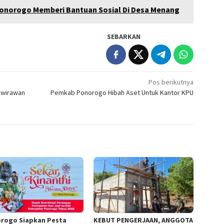
onorogo Memberi Bantuan Sosial Di Desa Menang
SEBARKAN
Pos berikutnya
awirawan
Pemkab Ponorogo Hibah Aset Untuk Kantor KPU
rogo Siapkan Pesta
KEBUT PENGERJAAN, ANGGOTA