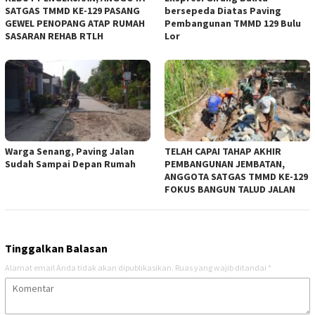
SATGAS TMMD KE-129 PASANG
bersepeda Diatas Paving
GEWEL PENOPANG ATAP RUMAH
Pembangunan TMMD 129 Bulu
SASARAN REHAB RTLH
Lor
Warga Senang, Paving Jalan
TELAH CAPAI TAHAP AKHIR
Sudah Sampai Depan Rumah
PEMBANGUNAN JEMBATAN,
ANGGOTA SATGAS TMMD KE-129
FOKUS BANGUN TALUD JALAN
Tinggalkan Balasan
Alamat email Anda tidak akan dipublikasikan.
Ruas yang wajib ditandai
*