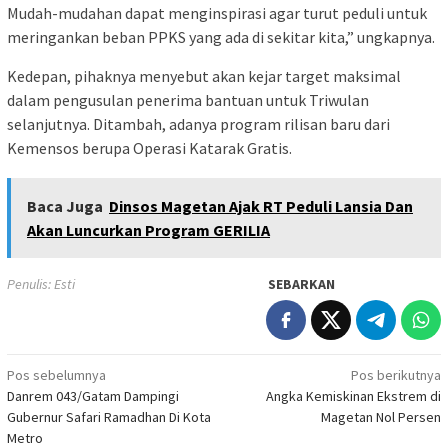
Mudah-mudahan dapat menginspirasi agar turut peduli untuk
meringankan beban PPKS yang ada di sekitar kita,” ungkapnya.
Kedepan, pihaknya menyebut akan kejar target maksimal
dalam pengusulan penerima bantuan untuk Triwulan
selanjutnya. Ditambah, adanya program rilisan baru dari
Kemensos berupa Operasi Katarak Gratis.
Baca Juga
Dinsos Magetan Ajak RT Peduli Lansia Dan
Akan Luncurkan Program GERILIA
Penulis: Esti
SEBARKAN
Navigasi
Pos sebelumnya
Pos berikutnya
Danrem 043/Gatam Dampingi
Angka Kemiskinan Ekstrem di
pos
Gubernur Safari Ramadhan Di Kota
Magetan Nol Persen
Metro