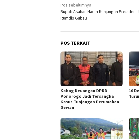
Navigasi
Pos sebelumnya
Bupati Asahan Hadiri Kunjungan Presiden J
pos
Rumdis Gubsu
POS TERKAIT
Kabag Keuangan DPRD
10 D
Ponorogo Jadi Tersangka
Turu
Kasus Tunjangan Perumahan
Dewan