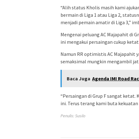
“Alih status Kholis masih kami ajuka
bermain di Liga 1 atau Liga 2, status
menjadi pemain amatir di Liga 3,” im
Mengenai peluang AC Majapahit di Gru
ini mengakui persaingan cukup ketat
Namun RR optimistis AC Majapahit y
semaksimal mungkin mengambil jatah 
Baca Juga
Agenda IMI Road Rac
“Persaingan di Grup F sangat ketat. 
ini. Terus terang kami buta kekuatan
Penulis: Susilo