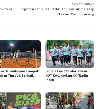
Pos berikutnya
okowi di
Dipimpin Ketua Regu 3 TRC BPBD Bulukumba Sigap
Eksekusi Pohon Tumbang
esa di Lembeyan Kompak
Lomba Lari 10K Meriahkan
nkan Tim Voli Terbaik
HUT Ke-1 Kodam XXI/Radin
Inten