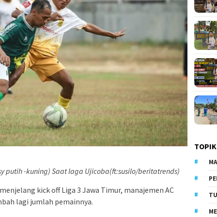
TOPIK
MA
 putih -kuning) Saat laga Ujicoba(ft:susilo/beritatrends)
PE
 menjelang kick off Liga 3 Jawa Timur, manajemen AC
TU
bah lagi jumlah pemainnya.
ME