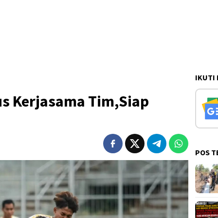
IKUTI
us Kerjasama Tim,Siap
POS T