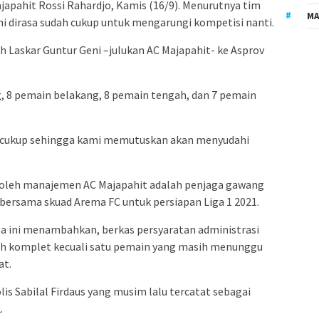
japahit Rossi Rahardjo, Kamis (16/9). Menurutnya tim
MA
ni dirasa sudah cukup untuk mengarungi kompetisi nanti.
h Laskar Guntur Geni –julukan AC Majapahit- ke Asprov
g, 8 pemain belakang, 8 pemain tengah, dan 7 pemain
ah cukup sehingga kami memutuskan akan menyudahi
k oleh manajemen AC Majapahit adalah penjaga gawang
 bersama skuad Arema FC untuk persiapan Liga 1 2021.
ga ini menambahkan, berkas persyaratan administrasi
dah komplet kecuali satu pemain yang masih menunggu
at.
is Sabilal Firdaus yang musim lalu tercatat sebagai
.