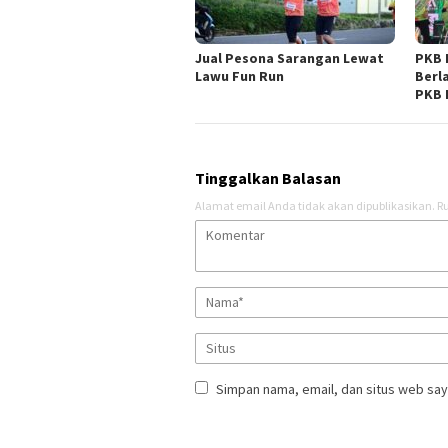
Jual Pesona Sarangan Lewat
PKB 
Lawu Fun Run
Berl
PKB 
Tinggalkan Balasan
Alamat email Anda tidak akan dipublikasikan.
Ru
Simpan nama, email, dan situs web say