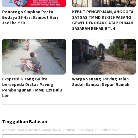
Ponorogo Siapkan Pesta
KEBUT PENGERJAAN, ANGGOTA
Budaya 19 Hari Sambut Hari
SATGAS TMMD KE-129 PASANG
Jadi ke-530
GEWEL PENOPANG ATAP RUMAH
SASARAN REHAB RTLH
Ekspresi Girang Balita
Warga Senang, Paving Jalan
bersepeda Diatas Paving
Sudah Sampai Depan Rumah
Pembangunan TMMD 129 Bulu
Lor
Tinggalkan Balasan
Alamat email Anda tidak akan dipublikasikan.
Ruas yang wajib ditandai
*