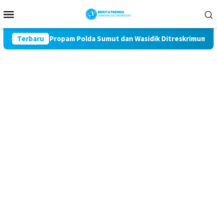
Loncat
Menu
ke
Mobile
konten
Miris! Propam Polda Sumut dan Wasidik Ditreskrimum Diduga Perm
Terbaru