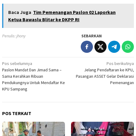
Baca Juga
Tim Pemenangan Paslon 02 Laporkan
Ketua Bawaslu Blitar ke DKPP RI
Penulis: jhony
SEBARKAN
Navigasi
Pos sebelumnya
Pos berikutnya
Paslon Mandat Dan Jimad Sama –
Jelang Pendaftaran ke KPU,
pos
Sama Kerahkan Ribuan
Pasangan ASSET Gelar Deklarasi
Pendukungnya Untuk Mendaftar Ke
Pemenangan
KPU Sampang
POS TERKAIT